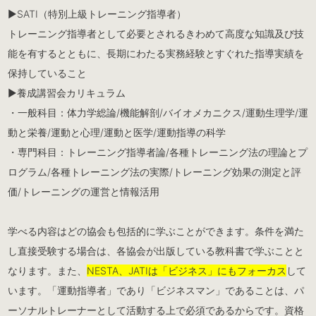
▶︎SATI（特別上級トレーニング指導者）
トレーニング指導者として必要とされるきわめて高度な知識及び技
能を有するとともに、長期にわたる実務経験とすぐれた指導実績を
保持していること
▶︎養成講習会カリキュラム
・一般科目：体力学総論/機能解剖/バイオメカニクス/運動生理学/運
動と栄養/運動と心理/運動と医学/運動指導の科学
・専門科目：トレーニング指導者論/各種トレーニング法の理論とプ
ログラム/各種トレーニング法の実際/トレーニング効果の測定と評
価/トレーニングの運営と情報活用
学べる内容はどの協会も包括的に学ぶことができます。条件を満た
し直接受験する場合は、各協会が出版している教科書で学ぶことと
なります。また、
NESTA、JATIは「ビジネス」にもフォーカス
して
います。「運動指導者」であり「ビジネスマン」であることは、パ
ーソナルトレーナーとして活動する上で必須であるからです。資格