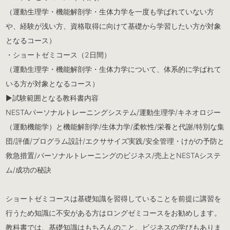
（運動生理学・機能解剖学・生体力学を一度も学ばれていない方
や、経験が浅い方、資格取得に向けて基礎から学習したい方が対象
となるコース）
・ショートゼミコース（2日間）
（運動生理学・機能解剖学・生体力学について、体系的に学ばれて
いる方が対象となるコース）
▶︎試験範囲となる教科書内容
NESTAパーソナルトレーニングシステム/運動生理学/キネオロジー
（運動機能学）と機能解剖学/生体力学/柔軟性/栄養と代謝/特別な集
団/評価/プログラム設計/エクササイズ実践/安全管理・けがの予防と
救急措置/パーソナルトレーニングのビジネス/売上とNESTAシステ
ム/成功の秘訣
ショートゼミコースは基礎知識を習得していることを前提に講習を
行うため知識に不安がある方はロングゼミコースをお勧めします。
教科書では、基礎知識はもちろんのこと、ビジネスの学びもありま