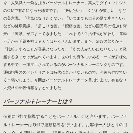
今、人気職の一角を担うパーソナルトレーナー。某大手ダイエットジム
のC Mで有名になった職業です。「痩せたい」「くびれが欲しい」など
の美意識、「病気になりたくない」「いつまでも自分の足で歩きたい」
などの健康意識、「肩こり改善」「腰痛改善」などの国民病の増加も背
景に「運動」が広まってきました。これまでの生活様式が変わり、運動
不足から問題を抱える人々はたくさんいます。また、SNSの普及から
「比較」することが容易となった今、「あの人みたいになりたい」と発
起するきっかけが溢れています。世の中の身体に求めるニーズが多様化
する中で、一躍注目されているのがパーソナルトレーニングなのです。
運動指導のスペシャリストは時代に欠かせないもので、今後も伸びてい
く市場でしょう。今回はパーソナルトレーナーを目指す上で、有名な３
大資格の比較情報をまとめました。
パーソナルトレーナーとは？
個別に1対1で指導することをパーソナル〇〇と言います。パーソナ
ルトレーナーは1対1で運動指導を行います。お客様一人ひとりの目
的に合った運動を選択し、理想の身体へ導きます。集団レッスンや