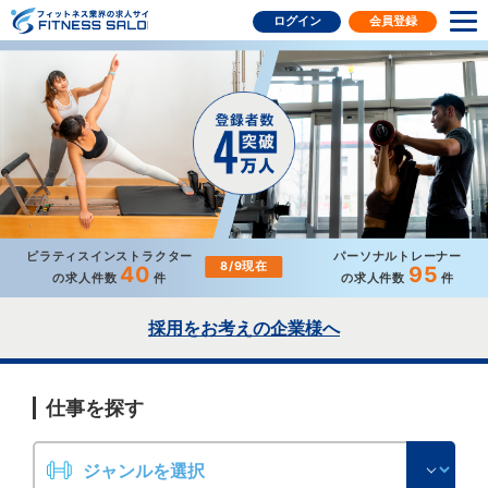
フィットネス業界の求人サイト
ログイン
会員登録
ピラティスインストラクター
パーソナルトレーナー
8/9現在
40
95
の求人件数
件
の求人件数
件
採用をお考えの企業様へ
仕事を探す