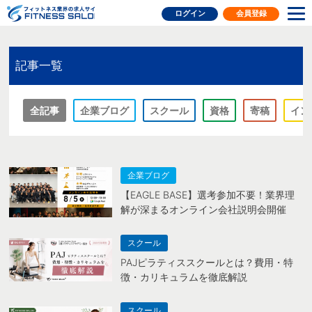
フィットネス業界の求人サイト
ログイン
会員登録
記事一覧
全記事
企業ブログ
スクール
資格
寄稿
イン
企業ブログ
【EAGLE BASE】選考参加不要！業界理
解が深まるオンライン会社説明会開催
スクール
PAJピラティススクールとは？費用・特
徴・カリキュラムを徹底解説
スクール