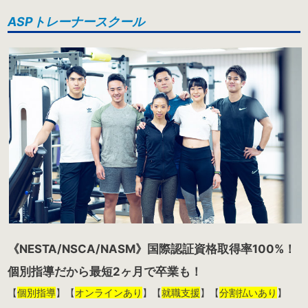
ASPトレーナースクール
《NESTA/NSCA/NASM》国際認証資格取得率100%！
個別指導だから最短2ヶ月で卒業も！
【
個別指導
】【
オンラインあり
】【
就職支援
】【
分割払いあり
】