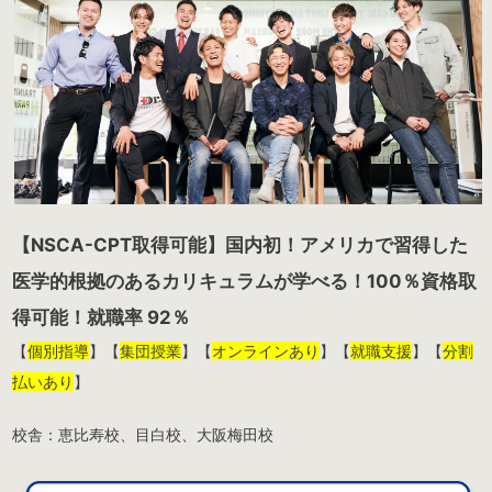
【NSCA-CPT取得可能】国内初！アメリカで習得した
医学的根拠のあるカリキュラムが学べる！100％資格取
得可能！就職率 92％
【
個別指導
】【
集団授業
】【
オンラインあり
】【
就職支援
】【
分割
払いあり
】
校舎：恵比寿校、目白校、大阪梅田校