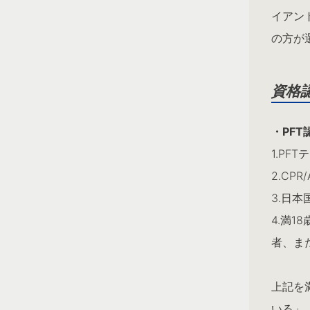
イアン
の方が
資格
・PFT
1.PF
2.CP
3.日
4.満
者、ま
上記を
いる」