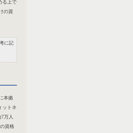
める上で
けの資
参考に記
に本拠
ィットネ
7万人
Aの資格