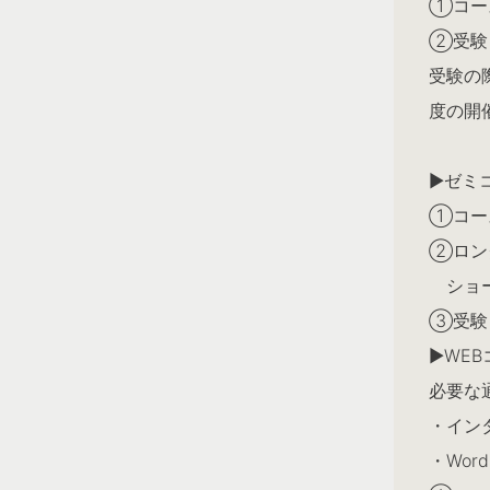
①コー
②受験
受験の
度の開
▶︎ゼミ
①コー
②ロン
ショー
③受験
▶︎WE
必要な
・イン
・Wo