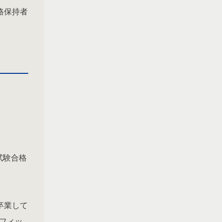
格保持者
試験合格
卒業して
フィッ