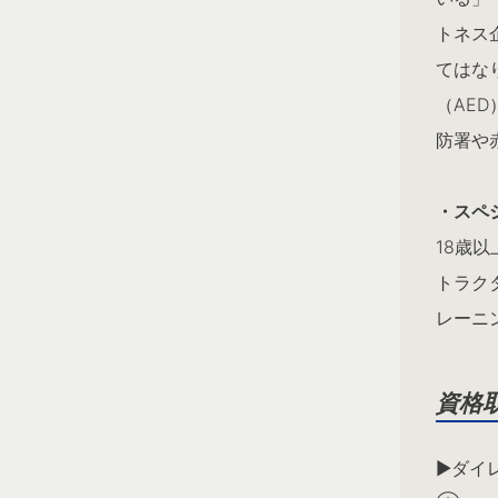
トネス
てはな
（AE
防署や
・スペ
18歳
トラク
レーニ
資格
▶︎ダ