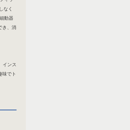
しなく
除細動器
でき、消
、インス
趣味でト