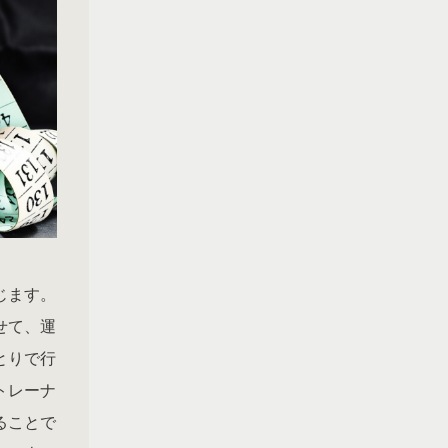
じます。
せて、運
とりで行
トレーナ
ることで