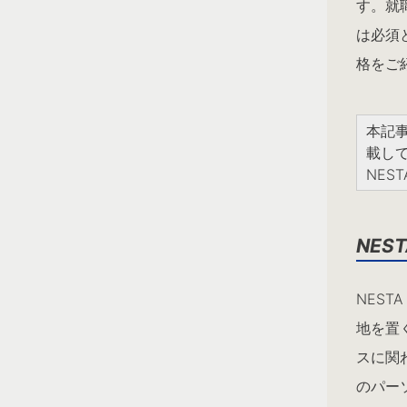
す。就
は必須
格をご
本記事
載し
NEST
NES
NES
地を置
スに関
のパー