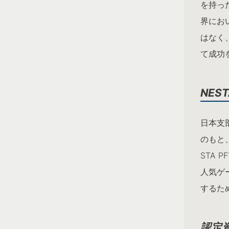
を持っ
界にお
はなく
て成功
NEST
日本支部
のもと
STA
人気ゲ
するた
認定