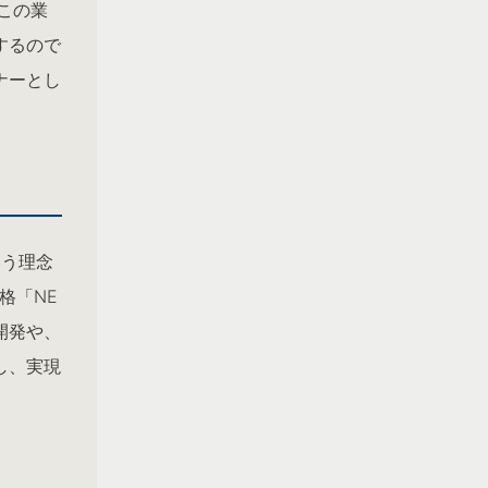
この業
するので
ナーとし
いう理念
格「NE
開発や、
し、実現