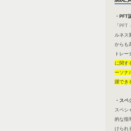
・PFT
「PF
ルネス
からも
トレー
に関す
ーソナ
躍でき
・スペ
スペシ
的な指
けられ