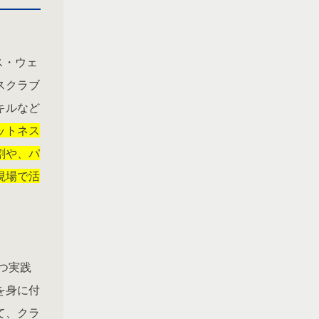
ス・ウェ
スクラブ
キルなど
ットネス
割や、パ
現場で活
つ実践
を身に付
て、クラ