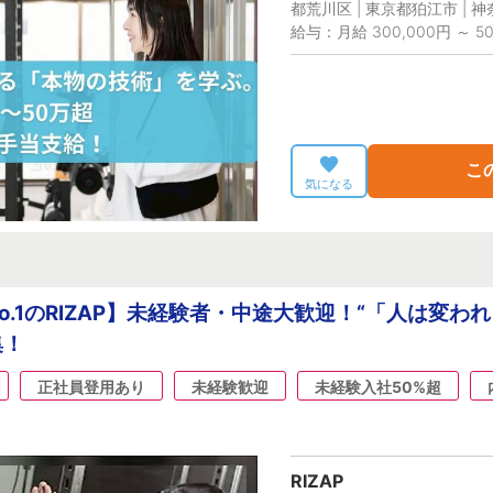
都荒川区 | 東京都狛江市 | 
給与：月給 300,000円 ～ 50
こ
気になる
.1のRIZAP】未経験者・中途大歓迎！“「人は変われ
集！
正社員登用あり
未経験歓迎
未経験入社50%超
RIZAP