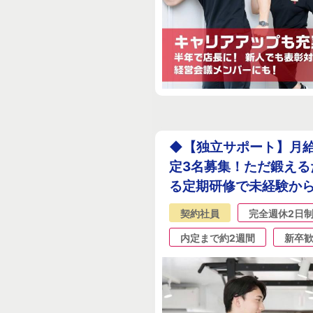
◆【独立サポート】月給
定3名募集！ただ鍛える
る定期研修で未経験か
契約社員
完全週休2日
内定まで約2週間
新卒