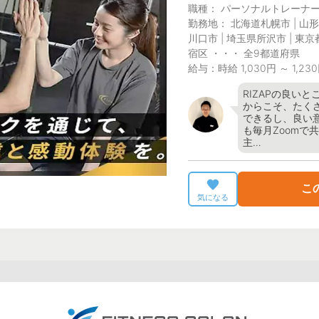
職種： パーソナルトレーナ
勤務地： 北海道札幌市 | 山形
川口市 | 埼玉県所沢市 | 東京
宿区 ・・・ 全9都道府県
給与：時給 1,030円 ～ 1,23
RIZAPの良い
からこそ、たく
できるし、良い
も毎月Zoomで
主…
こ
気になる