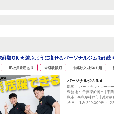
未経験OK ★遊ぶように痩せるパーソナルジムRat 
正社員登用あり
未経験歓迎
未経験入社50%超
パーソナルジムRat
職種： パーソナルトレーナ
勤務地： 千葉県船橋市 | 千葉
槻市 | 兵庫県神戸市 | 兵庫
給与：月給 220,000円 ～ 22