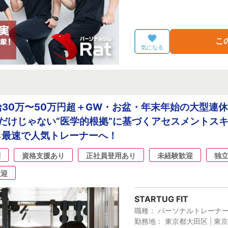
こ
気になる
30万〜50万円超＋GW・お盆・年末年始の大型連
だけじゃない“医学的根拠”に基づくアセスメントス
ら最速で人気トレーナーへ！
制
資格支援あり
正社員登用あり
未経験歓迎
独
歓迎
STARTUG FIT
職種： パーソナルトレーナ
勤務地： 東京都大田区 | 東京