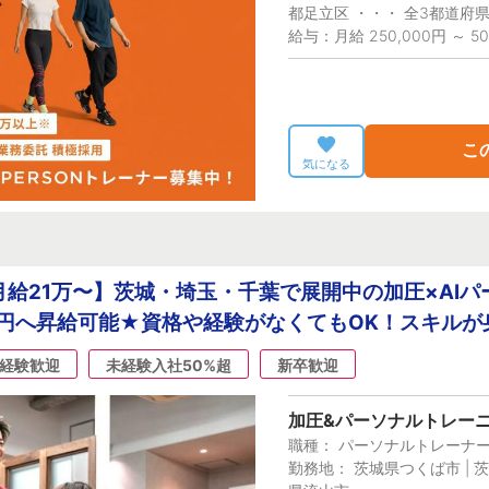
都足立区 ・・・ 全3都道府
給与：月給 250,000円 ～ 50
こ
気になる
給21万〜】茨城・埼玉・千葉で展開中の加圧×AIパーソ
万円へ昇給可能★資格や経験がなくてもOK！スキル
経験歓迎
未経験入社50%超
新卒歓迎
加圧&パーソナルトレーニン
職種： パーソナルトレーナ
勤務地： 茨城県つくば市 | 茨