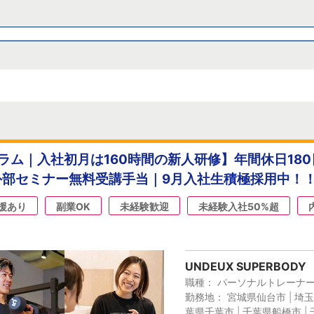
ラム｜入社初月は160時間の新人研修】年間休日180
外部セミナー無料受講手当｜9月入社生積極採用中！
援あり
副業OK
未経験歓迎
未経験入社50%超
UNDEUX SUPERBODY
職種： パーソナルトレーナ
勤務地： 宮城県仙台市 | 埼玉
葉県千葉市 | 千葉県船橋市 | 