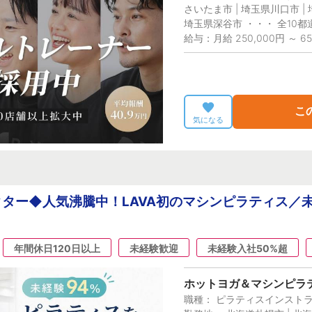
さいたま市 | 埼玉県川口市 |
埼玉県深谷市 ・・・ 全10都
給与：月給 250,000円 ～ 65
こ
気になる
ター◆人気沸騰中！LAVA初のマシンピラティス／
年間休日120日以上
未経験歓迎
未経験入社50%超
ホットヨガ＆マシンピラテ
職種： ピラティスインスト