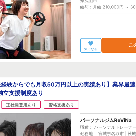
県流山市
給与：月給 210,000円 ～ 30
こ
気になる
経験からでも月収50万円以上の実績あり】業界最
独立支援制度あり
正社員登用あり
資格支援あり
パーソナルジムReViNa
職種： パーソナルトレーナ
勤務地： 宮城県名取市 | 茨城