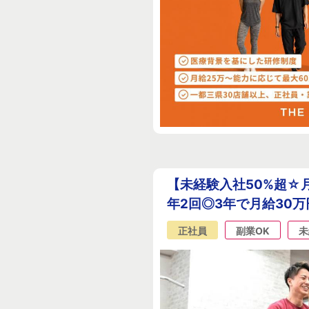
【未経験入社50%超☆月
年2回◎3年で月給30
正社員
副業OK
未