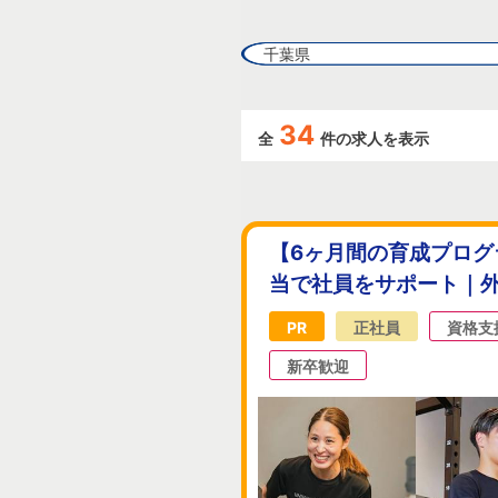
千葉県
34
全
件の求人を表示
【6ヶ月間の育成プログ
当で社員をサポート｜
PR
正社員
資格支
新卒歓迎