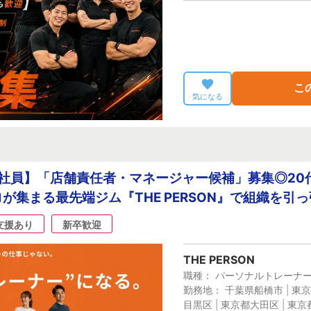
こ
気になる
正社員】「店舗責任者・マネージャー候補」募集◎20
が集まる最先端ジム『THE PERSON』で組織を引
支援あり
新卒歓迎
THE PERSON
職種： パーソナルトレーナ
勤務地： 千葉県船橋市 | 東京
目黒区 | 東京都大田区 | 東京