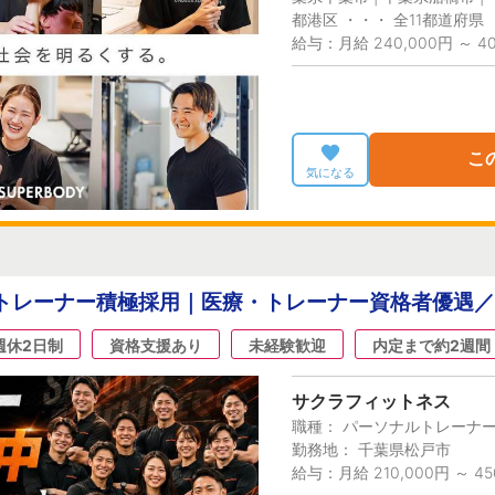
都港区 ・・・ 全11都道府県
給与：月給 240,000円 ～ 40
こ
気になる
】トレーナー積極採用｜医療・トレーナー資格者優遇
週休2日制
資格支援あり
未経験歓迎
内定まで約2週間
サクラフィットネス
職種： パーソナルトレーナ
勤務地： 千葉県松戸市
給与：月給 210,000円 ～ 45