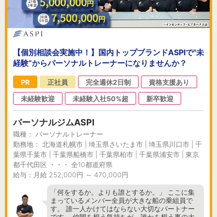
【個別相談会実施中！】国内トップブランドASPIで"未
経験”からパーソナルトレーナーになりませんか？
PR
正社員
完全週休2日制
資格支援あり
未経験歓迎
未経験入社50%超
新卒歓迎
パーソナルジムASPI
職種： パーソナルトレーナー
勤務地： 北海道札幌市 | 埼玉県さいたま市 | 埼玉県川口市 | 千
葉県千葉市 | 千葉県船橋市 | 千葉県柏市 | 千葉県浦安市 | 東京
都千代田区 ・・・ 全10都道府県
給与：月給 252,000円 ～ 470,000円
「何をするか。よりも誰とするか。」 ここに集
まっているメンバー全員が大きな船の乗組員で
す。 誰一人かけてはならない大切なパートナー
です。 仲間を想う気持ちが、誰かを想う事の大