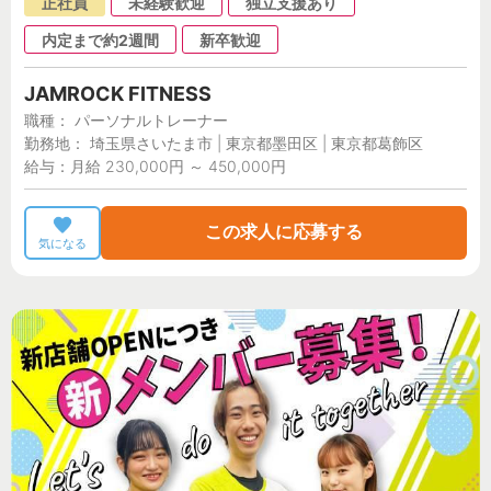
正社員
未経験歓迎
独立支援あり
内定まで約2週間
新卒歓迎
JAMROCK FITNESS
職種： パーソナルトレーナー
勤務地： 埼玉県さいたま市 | 東京都墨田区 | 東京都葛飾区
給与：月給 230,000円 ～ 450,000円
この求人に応募する
気になる