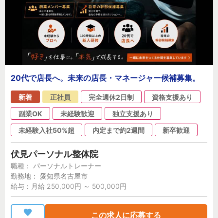
20代で店長へ。未来の店長・マネージャー候補募集。
新着
正社員
完全週休2日制
資格支援あり
副業OK
未経験歓迎
独立支援あり
未経験入社50%超
内定まで約2週間
新卒歓迎
伏見パーソナル整体院
職種： パーソナルトレーナー
勤務地： 愛知県名古屋市
給与：月給 250,000円 ～ 500,000円
この求人に応募する