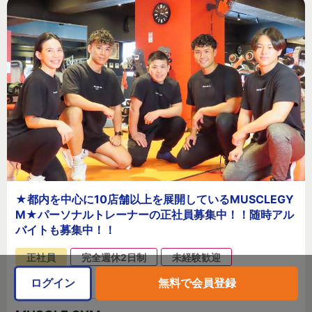
★都内を中心に10店舗以上を展開しているMUSCLEGY
M★パーソナルトレーナーの正社員募集中！！随時アル
バイトも募集中！！
正社員
完全週休2日制
未経験歓迎
新卒歓迎
ログイン
無料で会員登録