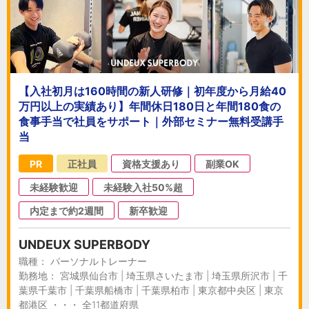
【入社初月は160時間の新人研修｜初年度から月給40
万円以上の実績あり】年間休日180日と年間180食の
食事手当で社員をサポート｜外部セミナー無料受講手
当
PR
正社員
資格支援あり
副業OK
未経験歓迎
未経験入社50%超
内定まで約2週間
新卒歓迎
UNDEUX SUPERBODY
職種： パーソナルトレーナー
勤務地： 宮城県仙台市 | 埼玉県さいたま市 | 埼玉県所沢市 | 千
葉県千葉市 | 千葉県船橋市 | 千葉県柏市 | 東京都中央区 | 東京
都港区 ・・・ 全11都道府県