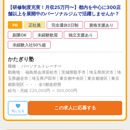
【研修制度充実！月収25万円〜】都内を中心に300店
舗以上を展開中のパーソナルジムで活躍しませんか？
PR
正社員
完全週休2日制
資格支援あり
副業OK
未経験歓迎
独立支援あり
未経験入社50%超
かたぎり塾
職種： パーソナルトレーナー
勤務地： 福島県会津若松市 | 茨城県取手市 | 埼玉県所沢市 | 埼
玉県越谷市 | 埼玉県戸田市 | 東京都中央区 | 東京都港区 | 東京
都新宿区 ・・・ 全5都道府県
給与：月給 220,000円 ～ 500,000円
この求人に応募する
気になる