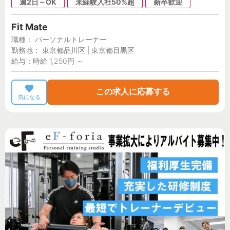
週2日～OK
未経験入社50%超
新卒歓迎
Fit Mate
職種： パーソナルトレーナー
勤務地： 東京都品川区 | 東京都目黒区
給与：時給 1,250円 ～
この求人に応募する
気になる