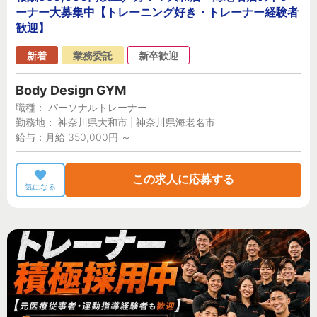
ーナー大募集中【トレーニング好き・トレーナー経験者
歓迎】
新着
業務委託
新卒歓迎
Body Design GYM
職種： パーソナルトレーナー
勤務地： 神奈川県大和市 | 神奈川県海老名市
給与：月給 350,000円 ～
この求人に応募する
気になる