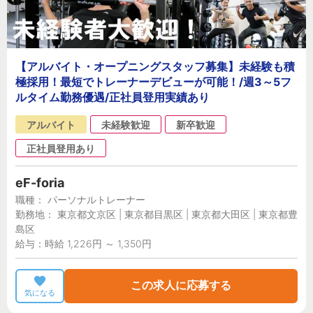
【アルバイト・オープニングスタッフ募集】未経験も積
極採用！最短でトレーナーデビューが可能！/週3～5フ
ルタイム勤務優遇/正社員登用実績あり
アルバイト
未経験歓迎
新卒歓迎
正社員登用あり
eF-foria
職種： パーソナルトレーナー
勤務地： 東京都文京区 | 東京都目黒区 | 東京都大田区 | 東京都豊
島区
給与：時給 1,226円 ～ 1,350円
この求人に応募する
気になる