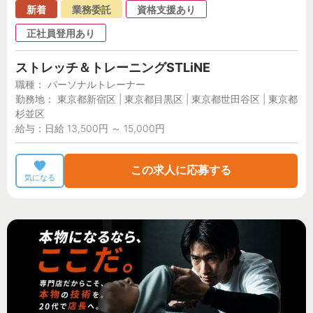
新着
業務委託
資格支援あり
正社員登用あり
ストレッチ＆トレーニングSTLiNE
職種： パーソナルトレーナー
勤務地： 東京都新宿区 | 東京都目黒区 | 東京都世田谷区 | 東京都
杉並区
給与：日給 13,500円 ～ 15,000円
この求人に応募する
気になる