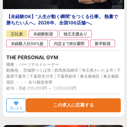
【未経験OK】“人生が動く瞬間”をつくる仕事。 熱量で
勝ちたい人へ。2026年、全国100店舗へ。
正社員
未経験歓迎
独立支援あり
未経験入社50%超
内定まで約2週間
新卒歓迎
THE PERSONAL GYM
職種： パーソナルトレーナー
勤務地： 茨城県つくば市 | 群馬県高崎市 | 埼玉県さいたま市 | 千
葉県千葉市 | 千葉県市川市 | 千葉県柏市 | 東京都港区 | 東京都新
宿区 ・・・ 全14都道府県
給与：月給 255,000円 ～ 1,200,000円
この求人に応募する
気になる