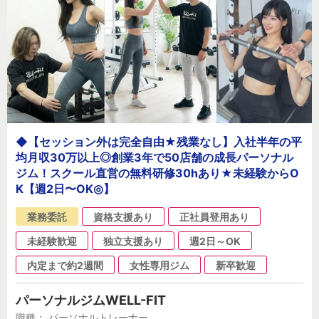
◆【セッション外は完全自由★残業なし】入社半年の平
均月収30万以上◎創業3年で50店舗の成長パーソナル
ジム！スクール直営の無料研修30hあり★未経験からO
K【週2日〜OK◎】
業務委託
資格支援あり
正社員登用あり
未経験歓迎
独立支援あり
週2日～OK
内定まで約2週間
女性専用ジム
新卒歓迎
パーソナルジムWELL-FIT
職種： パーソナルトレーナー