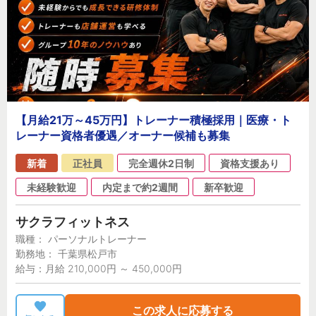
【月給21万～45万円】トレーナー積極採用｜医療・ト
レーナー資格者優遇／オーナー候補も募集
新着
正社員
完全週休2日制
資格支援あり
未経験歓迎
内定まで約2週間
新卒歓迎
サクラフィットネス
職種： パーソナルトレーナー
勤務地： 千葉県松戸市
給与：月給 210,000円 ～ 450,000円
この求人に応募する