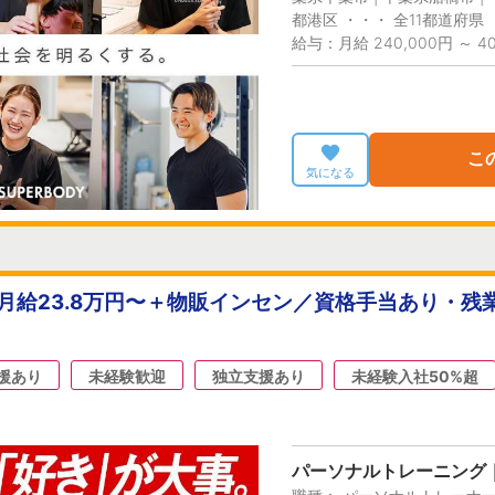
都港区 ・・・ 全11都道府県
給与：月給 240,000円 ～ 40
こ
気になる
月給23.8万円〜＋物販インセン／資格手当あり・残
援あり
未経験歓迎
独立支援あり
未経験入社50%超
パーソナルトレーニング｜