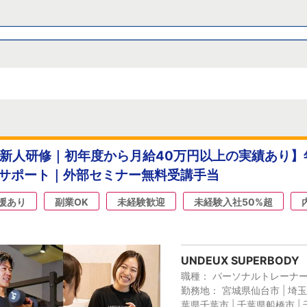
の新人研修｜初年度から月給40万円以上の実績あり】年
をサポート｜外部セミナー無料受講手当
援あり
副業OK
未経験歓迎
未経験入社50%超
UNDEUX SUPERBODY
職種： パーソナルトレーナ
勤務地： 宮城県仙台市 | 埼玉
葉県千葉市 | 千葉県船橋市 | 