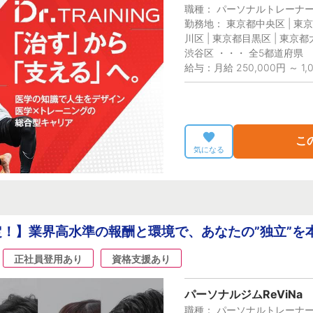
職種： パーソナルトレーナ
勤務地： 東京都中央区 | 東京
川区 | 東京都目黒区 | 東京都
渋谷区 ・・・ 全5都道府県
給与：月給 250,000円 ～ 1,0
こ
気になる
！】業界高水準の報酬と環境で、あなたの”独立”を
正社員登用あり
資格支援あり
パーソナルジムReViNa
職種： パーソナルトレーナ