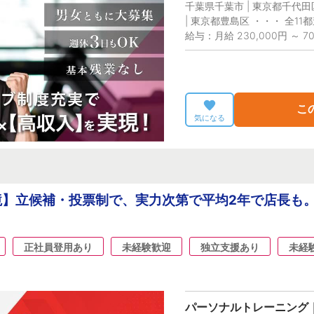
千葉県千葉市 | 東京都千代田区
| 東京都豊島区 ・・・ 全11
給与：月給 230,000円 ～ 70
こ
気になる
】立候補・投票制で、実力次第で平均2年で店長も。
正社員登用あり
未経験歓迎
独立支援あり
未経
パーソナルトレーニング｜