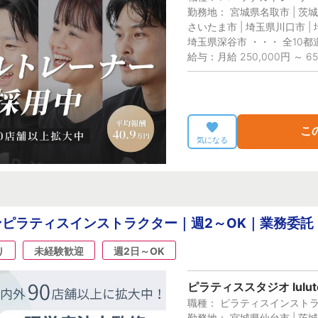
勤務地： 宮城県名取市 | 茨城
さいたま市 | 埼玉県川口市 |
埼玉県深谷市 ・・・ 全10都
給与：月給 250,000円 ～ 65
こ
気になる
ピラティスインストラクター｜週2～OK｜業務委託
り
未経験歓迎
週2日～OK
ピラティススタジオ lulut
職種： ピラティスインスト
勤務地： 宮城県仙台市 | 茨城