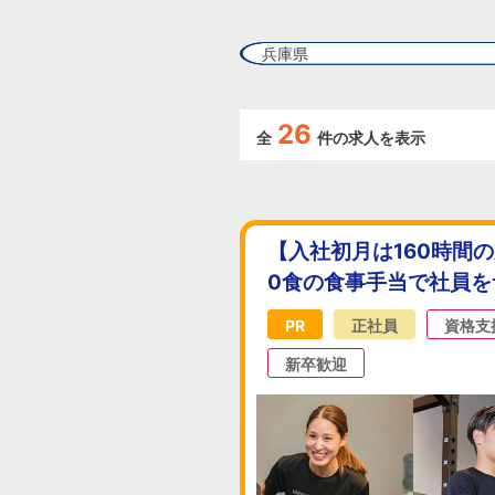
兵庫県
26
全
件の求人を表示
【入社初月は160時間
0食の食事手当で社員
PR
正社員
資格支
新卒歓迎