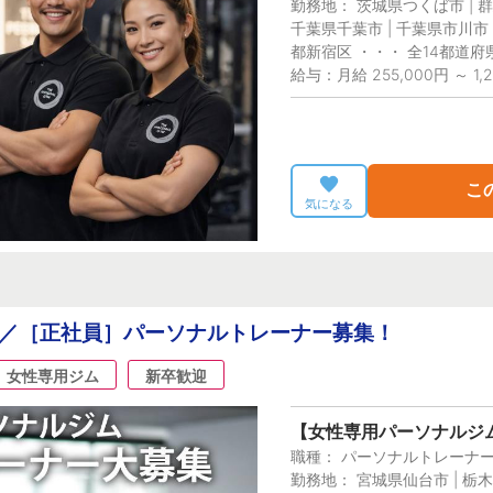
勤務地： 茨城県つくば市 | 群
千葉県千葉市 | 千葉県市川市 |
都新宿区 ・・・ 全14都道府
給与：月給 255,000円 ～ 1,2
こ
気になる
可／［正社員］パーソナルトレーナー募集！
女性専用ジム
新卒歓迎
【女性専用パーソナルジム
職種： パーソナルトレーナ
勤務地： 宮城県仙台市 | 栃木