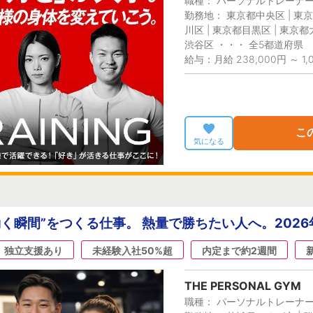
職種： パーソナルトレーナ
勤務地： 東京都中央区 | 東京
川区 | 東京都目黒区 | 東京都
渋谷区 ・・・ 全5都道府県
給与：月給 238,000円 ～ 1,
こ
気になる
く瞬間”をつくる仕事。 熱量で勝ちたい人へ。2026
独立支援あり
未経験入社50%超
内定まで約2週間
THE PERSONAL GYM
職種： パーソナルトレーナ