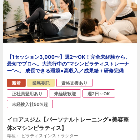
【1セッション3,000〜】週2〜OK！完全未経験から、
最短でプロへ。大流行中の“マシンピラティストレーナ
ー”へ。 成長できる環境×高収入／成果給＋研修完備
新着
業務委託
資格支援あり
正社員登用あり
未経験歓迎
週2日～OK
未経験入社50%超
イロアスジム【パーソナルトレーニング×美容整
体×マシンピラティス】
職種： ピラティスインストラクター