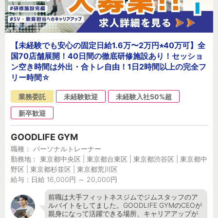
【未経験でも安心の固定日給1.6万〜2万円⭐︎40万可】全
国70店舗展開！40日間の徹底研修施設あり！セッショ
ン空き時間は外出・合トレ自由！1日2時間以上の完全フ
リー時間☆
業務委託
未経験歓迎
未経験入社50%超
新卒歓迎
GOODLIFE GYM
職種： パーソナルトレーナー
勤務地： 東京都中央区 | 東京都台東区 | 東京都渋谷区 | 東京都中
野区 | 東京都杉並区 | 東京都荒川区
給与：日給 16,000円 ～ 20,000円
前職は大手フィットネスジムでジムスタッフのア
ルバイトをしてました。GOODLIFE GYMのCEOが
親身になって活躍できる場所、キャリアアップが