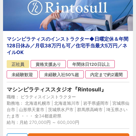
マシンピラティスのインストラクター◆日曜定休＆年間
128日休み／月収38万円も可／住宅手当最大5万円／ネ
イルOK
正社員
資格支援あり
年間休日120日以上
未経験歓迎
未経験入社50%超
内定まで約2週間
マシンピラティススタジオ『Rintosull』
職種： ピラティスインストラクター
勤務地： 北海道札幌市 | 北海道旭川市 | 岩手県盛岡市 | 宮城県仙
台市 | 山形県天童市 | 茨城県水戸市 | 群馬県高崎市 | 埼玉県さい
たま市 ・・・ 全34都道府県
給与：月給 270,000円 ～ 600,000円