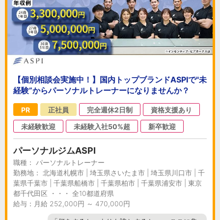
【個別相談会実施中！】国内トップブランドASPIで"未
経験”からパーソナルトレーナーになりませんか？
PR
正社員
完全週休2日制
資格支援あり
未経験歓迎
未経験入社50%超
新卒歓迎
パーソナルジムASPI
職種： パーソナルトレーナー
勤務地： 北海道札幌市 | 埼玉県さいたま市 | 埼玉県川口市 | 千
葉県千葉市 | 千葉県船橋市 | 千葉県柏市 | 千葉県浦安市 | 東京
都千代田区 ・・・ 全10都道府県
給与：月給 252,000円 ～ 470,000円