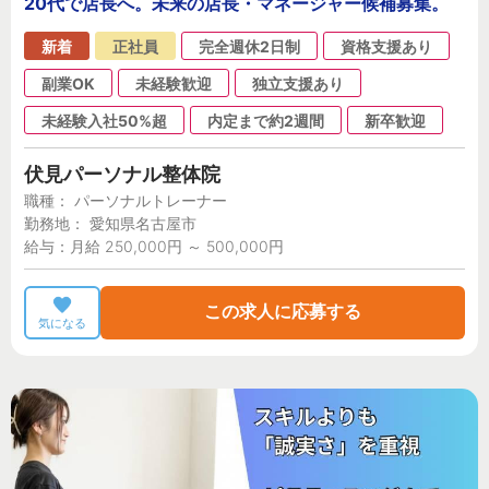
20代で店長へ。未来の店長・マネージャー候補募集。
新着
正社員
完全週休2日制
資格支援あり
副業OK
未経験歓迎
独立支援あり
未経験入社50%超
内定まで約2週間
新卒歓迎
伏見パーソナル整体院
職種： パーソナルトレーナー
勤務地： 愛知県名古屋市
給与：月給 250,000円 ～ 500,000円
この求人に応募する
気になる