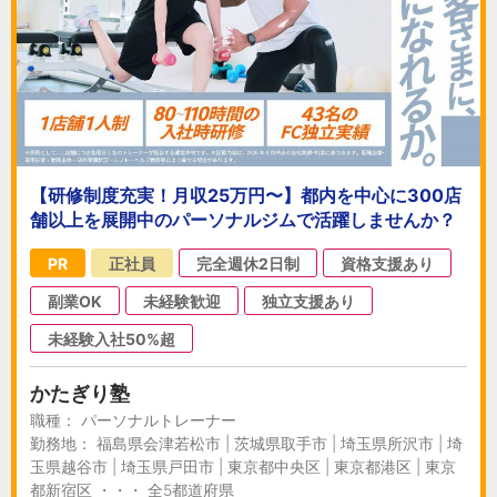
【研修制度充実！月収25万円〜】都内を中心に300店
舗以上を展開中のパーソナルジムで活躍しませんか？
PR
正社員
完全週休2日制
資格支援あり
副業OK
未経験歓迎
独立支援あり
未経験入社50%超
かたぎり塾
職種： パーソナルトレーナー
勤務地： 福島県会津若松市 | 茨城県取手市 | 埼玉県所沢市 | 埼
玉県越谷市 | 埼玉県戸田市 | 東京都中央区 | 東京都港区 | 東京
都新宿区 ・・・ 全5都道府県