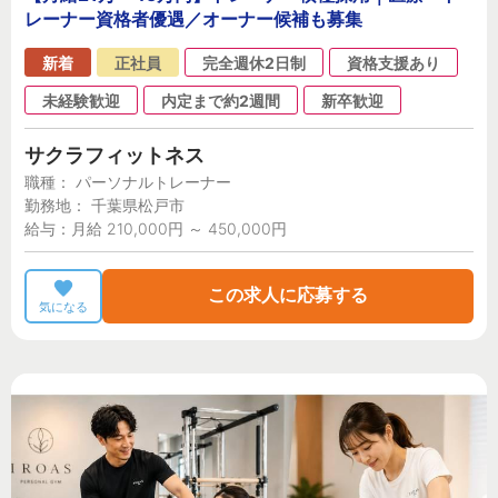
レーナー資格者優遇／オーナー候補も募集
新着
正社員
完全週休2日制
資格支援あり
未経験歓迎
内定まで約2週間
新卒歓迎
サクラフィットネス
職種： パーソナルトレーナー
勤務地： 千葉県松戸市
給与：月給 210,000円 ～ 450,000円
この求人に応募する
気になる