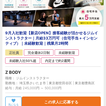
9月入社歓迎【新店OPEN】接客経験が活かせるジムイ
ンストラクター｜月給33万円可（住宅手当＋インセン
ティブ）｜未経験歓迎｜残業月2時間
正社員
完全週休2日制
未経験歓迎
未経験入社50%超
内定まで約2週間
Z BODY
職種： ジムインストラクター
勤務地： 埼玉県さいたま市 | 東京都世田谷区 | 東京都豊島区
給与：月給 245,000円 ～ 500,000円
この求人に応募する
気になる