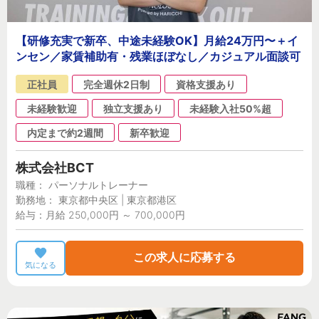
【研修充実で新卒、中途未経験OK】月給24万円〜＋イ
ンセン／家賃補助有・残業ほぼなし／カジュアル面談可
正社員
完全週休2日制
資格支援あり
未経験歓迎
独立支援あり
未経験入社50%超
内定まで約2週間
新卒歓迎
株式会社BCT
職種： パーソナルトレーナー
勤務地： 東京都中央区 | 東京都港区
給与：月給 250,000円 ～ 700,000円
この求人に応募する
気になる