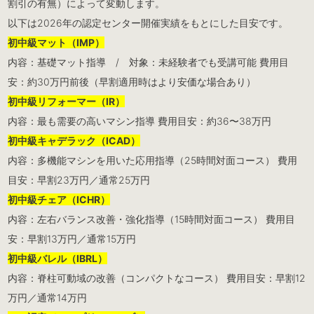
割引の有無）によって変動します。
以下は2026年の認定センター開催実績をもとにした目安です。
初中級マット（IMP）
内容：基礎マット指導 / 対象：未経験者でも受講可能 費用目
安：約30万円前後（早割適用時はより安価な場合あり）
初中級リフォーマー（IR）
内容：最も需要の高いマシン指導 費用目安：約36〜38万円
初中級キャデラック（ICAD）
内容：多機能マシンを用いた応用指導（25時間対面コース） 費用
目安：早割23万円／通常25万円
初中級チェア（ICHR）
内容：左右バランス改善・強化指導（15時間対面コース） 費用目
安：早割13万円／通常15万円
初中級バレル（IBRL）
内容：脊柱可動域の改善（コンパクトなコース） 費用目安：早割12
万円／通常14万円