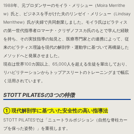
1988年、元プロダンサーのモイラ・メリシュー（Moira Merrithe
w）氏と、ビジネスを手がけた夫のリンゼイ・メリシュー（Lindsay
Merrithew）氏が夫婦で共同創業しました。モイラ氏はピラティス
の第一世代指導者ロマーナ・クリザノフスカ氏のもとで学んだ経験
を持ち、その実技指導の知見と、医療専門家との連携によって、従
来のピラティス理論を現代の解剖学・運動学に基づいて再構築した
メソッドへと発展させました。
現在は世界100カ国以上、65,000人を超える生徒を輩出しており、
リハビリテーションからトップアスリートのトレーニングまで幅広
く活用されています。
STOTT PILATESの3つの特徴
① 現代解剖学に基づいた安全性の高い指導法
STOTT PILATESでは「ニュートラルポジション（自然な脊柱カー
ブを保った姿勢）」を重視します。