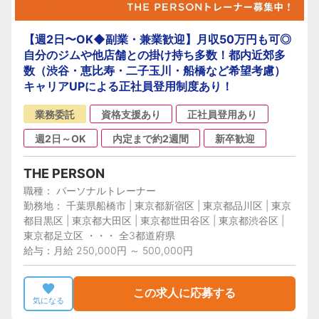
【週2日〜OK◆副業・兼業歓迎】月収50万円も可◎
自分のジムや他店舗との掛け持ち多数！都内近郊多
数（渋谷・恵比寿・二子玉川・船橋など希望考慮）
キャリアUPによる正社員登用制度あり！
業務委託
資格支援あり
正社員登用あり
週2日～OK
内定まで約2週間
新卒歓迎
THE PERSON
職種： パーソナルトレーナー
勤務地： 千葉県船橋市 | 東京都新宿区 | 東京都品川区 | 東京
都目黒区 | 東京都大田区 | 東京都世田谷区 | 東京都渋谷区 |
東京都足立区 ・・・ 全3都道府県
給与：月給 250,000円 ～ 500,000円
この求人に応募する
気になる