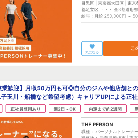
目黒区 | 東京都大田区 | 東京
都足立区 ・・・ 全3都道府
給与：月給 250,000円 ～ 50
こ
気になる
兼業歓迎】月収50万円も可◎自分のジムや他店舗と
子玉川・船橋など希望考慮）キャリアUPによる正
正社員登用あり
週2日～OK
内定まで約2週間
THE PERSON
職種： パーソナルトレーナ
勤務地： 千葉県船橋市 | 東京