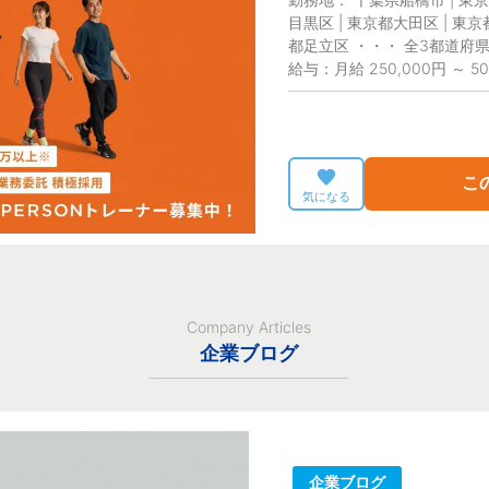
目黒区 | 東京都大田区 | 東京
都足立区 ・・・ 全3都道府
給与：月給 250,000円 ～ 50
こ
気になる
Company Articles
企業ブログ
企業ブログ