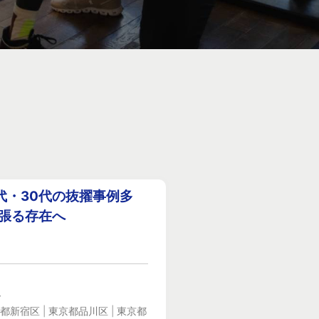
代・30代の抜擢事例多
っ張る存在へ
ー
都新宿区 | 東京都品川区 | 東京都