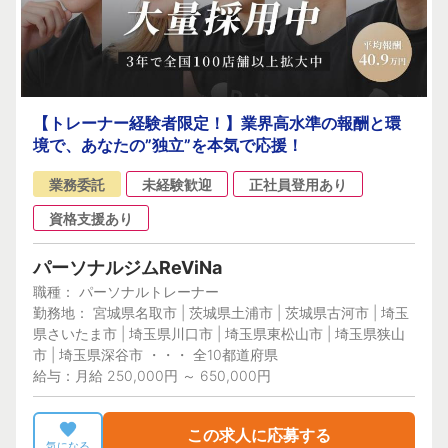
【トレーナー経験者限定！】業界高水準の報酬と環
境で、あなたの”独立”を本気で応援！
業務委託
未経験歓迎
正社員登用あり
資格支援あり
パーソナルジムReViNa
職種： パーソナルトレーナー
勤務地： 宮城県名取市 | 茨城県土浦市 | 茨城県古河市 | 埼玉
県さいたま市 | 埼玉県川口市 | 埼玉県東松山市 | 埼玉県狭山
市 | 埼玉県深谷市 ・・・ 全10都道府県
給与：月給 250,000円 ～ 650,000円
この求人に応募する
気になる