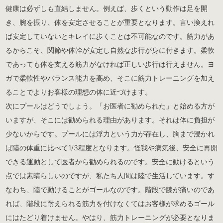
健康は必ずしも直結しません。例えば、歩くという動作は足を開
き、腕を振り、体を安定させることが重要となります。言い換えれ
ば安定していないとキレイに歩くことは不可能なのです。筋力があ
るからこそ、関節や体幹が安定し自然な歩行が身に付きます。柔軟
であっても体を支える筋力がなければ正しい歩行は行えません。ヨ
ガで柔軟性やバランス能力を高め、そこに筋力トレーニングを加え
ることでよりお客様の理想の体に近づけます。
次にプールはどうでしょう。「お医者に勧められた」と始める方が
いますが、そこには勧められる理由があります。それは体に負担が
少ないからです。プールには浮力という力が存在し、胸まで浸かれ
ば陸の体重に比べて1/3程度となります。怪我や病気後、安全に再開
できる運動として医者から勧められるのです。安全に動けるという
点では素晴らしいのですが、私たち人間は陸で生活しています。す
なわち、陸で動けることがゴールなのです。階段で膝が痛いのであ
れば、階段に耐えられる筋力を付けなくてはお客様が求めるゴール
にはたどり着けません。やはり、筋力トレーニングが必要となりま