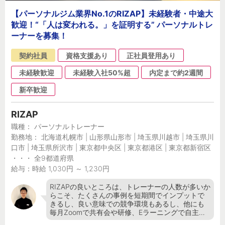
【パーソナルジム業界No.1のRIZAP】未経験者・中途大
歓迎！“「人は変われる。」を証明する” パーソナルトレ
ーナーを募集！
契約社員
資格支援あり
正社員登用あり
未経験歓迎
未経験入社50%超
内定まで約2週間
新卒歓迎
RIZAP
職種： パーソナルトレーナー
勤務地： 北海道札幌市 | 山形県山形市 | 埼玉県川越市 | 埼玉県川
口市 | 埼玉県所沢市 | 東京都中央区 | 東京都港区 | 東京都新宿区
・・・ 全9都道府県
給与：時給 1,030円 ～ 1,230円
RIZAPの良いところは、トレーナーの人数が多いか
らこそ、たくさんの事例を短期間でインプットで
きるし、良い意味での競争環境もあるし、他にも
毎月Zoomで共有会や研修、Eラーニングで自主…