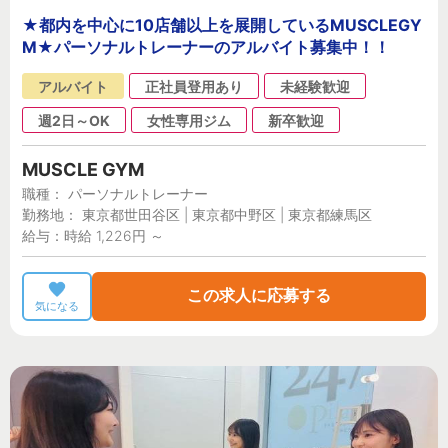
★都内を中心に10店舗以上を展開しているMUSCLEGY
M★パーソナルトレーナーのアルバイト募集中！！
アルバイト
正社員登用あり
未経験歓迎
週2日～OK
女性専用ジム
新卒歓迎
MUSCLE GYM
職種： パーソナルトレーナー
勤務地： 東京都世田谷区 | 東京都中野区 | 東京都練馬区
給与：時給 1,226円 ～
この求人に応募する
気になる