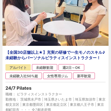
【全国30店舗以上★】充実の研修で一生モノのスキル♪
未経験からパーソナルピラティスインストラクター！
アルバイト
未経験歓迎
週2日～OK
未経験入社50%超
女性専用ジム
新卒歓迎
24/7 Pilates
職種： ピラティスインストラクター
勤務地： 茨城県水戸市 | 埼玉県さいたま市 | 埼玉県加須市 | 東京
都文京区 | 東京都墨田区 | 東京都足立区 | 東京都八王子市 | 東京
都町田市 ・・・ 全7都道府県