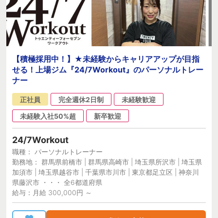
【積極採用中！】★未経験からキャリアアップが目指
せる！上場ジム『24/7Workout』のパーソナルトレー
ナー
正社員
完全週休2日制
未経験歓迎
未経験入社50%超
新卒歓迎
24/7Workout
職種： パーソナルトレーナー
勤務地： 群馬県前橋市 | 群馬県高崎市 | 埼玉県所沢市 | 埼玉県
加須市 | 埼玉県越谷市 | 千葉県市川市 | 東京都足立区 | 神奈川
県藤沢市 ・・・ 全6都道府県
給与：月給 300,000円 ～