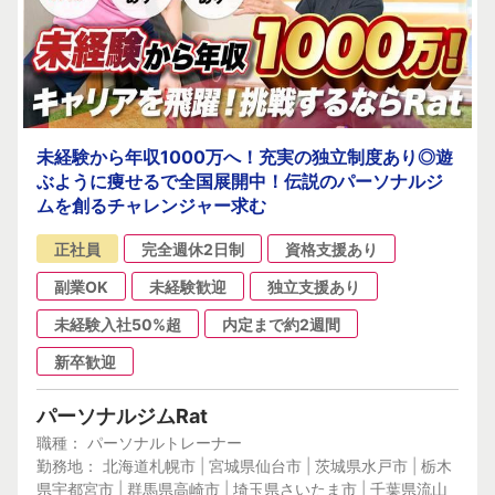
未経験から年収1000万へ！充実の独立制度あり◎遊
ぶように痩せるで全国展開中！伝説のパーソナルジ
ムを創るチャレンジャー求む
正社員
完全週休2日制
資格支援あり
副業OK
未経験歓迎
独立支援あり
未経験入社50%超
内定まで約2週間
新卒歓迎
パーソナルジムRat
職種： パーソナルトレーナー
勤務地： 北海道札幌市 | 宮城県仙台市 | 茨城県水戸市 | 栃木
県宇都宮市 | 群馬県高崎市 | 埼玉県さいたま市 | 千葉県流山