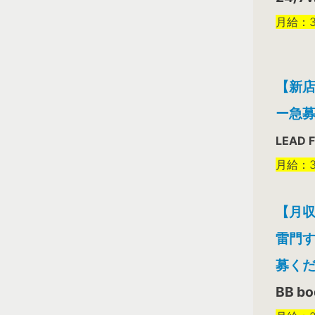
月給：3
【新店
ー急
LEAD F
月給：3
【月収
雷門す
募く
BB bo