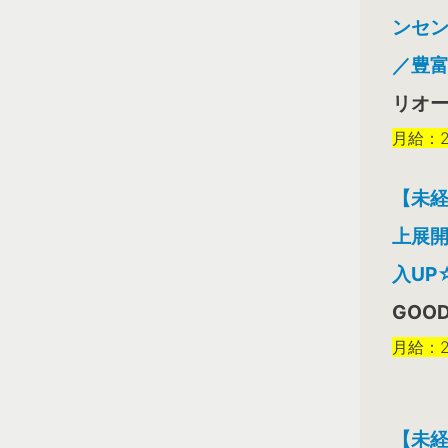
ンセ
／豊富
リオ
月給：26
【未経
上展開
入UP
GOOD
月給：2
【未経