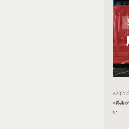
※202
※募集
い。