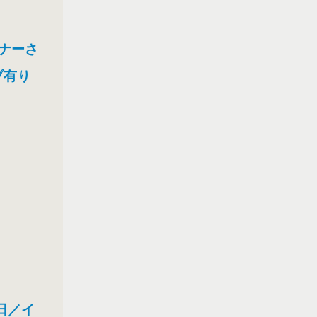
ーナーさ
ブ有り
日／イ