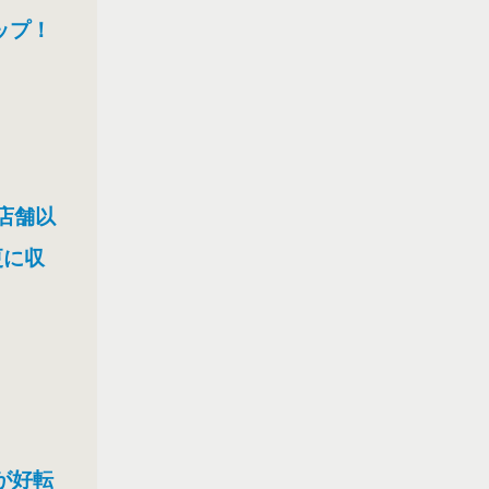
ップ！
店舗以
更に収
が好転