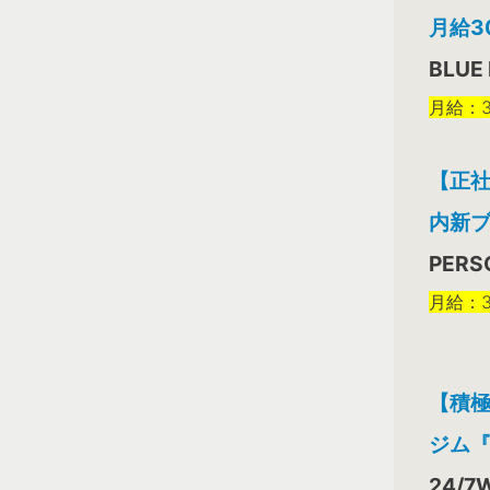
月給3
BLUE
月給：30
【正社
内新
PERS
月給：30
【積
ジム『
24/7W