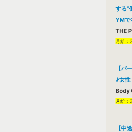
する”
YMで
THE 
月給：25
【パ
♪女
Body 
月給：25
【中途