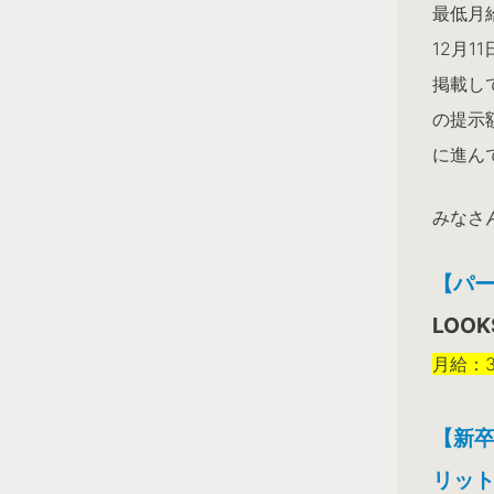
最低月
12月
掲載し
の提示
に進ん
みなさ
【パー
LOOK
月給：30
【新卒
リット