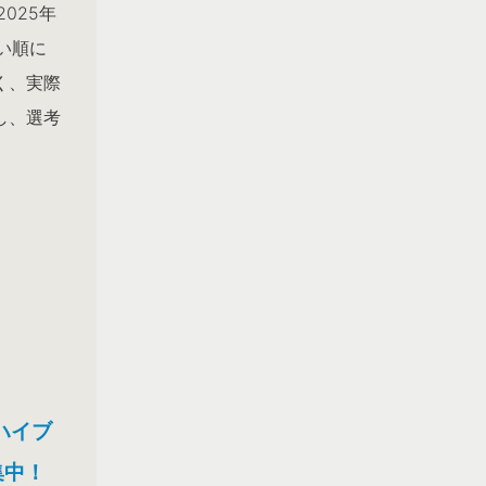
025年
い順に
く、実際
し、選考
ハイブ
集中！