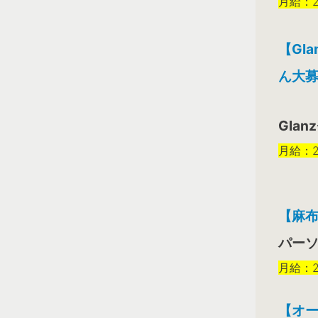
月給：2
【Gl
ん大募
Gla
月給：2
【麻
パーソ
月給：2
【オー