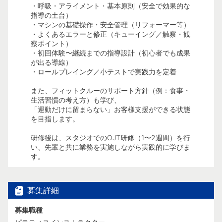
・呼吸・アライメント・基本原則（安全で効果的な
指導の土台）
・マシンの基礎操作・安全管理（リフォーマー等）
・よくあるエラーと修正（キューイング／触察・観
察ポイント）
・初回体験〜継続までの指導設計（初心者でも成果
が出る導線）
・ロールプレイング／小テストで実践力を定着
また、フィットクルーのサポート方針（例：食事・
生活習慣の考え方）も学び、
「運動だけに留まらない」お客様支援ができる状態
を目指します。
研修後は、スタジオでのOJT研修（1〜2週間）を行
い、先輩と共に業務を実施しながら実践的に学びま
す。
募集詳細
募集職種