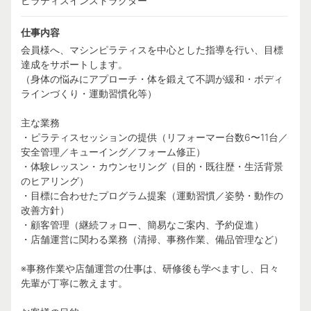
ピラティスインストラクター
仕事内容
会員様へ、マシンピラティスを中心とした指導を行い、目標
達成をサポートします。
（身体の悩みにアプローチ・体を鍛えて不調が緩和・ボディ
ラインづくり・運動習慣化等）
主な業務
・ピラティスセッションの提供（リフォーマー台数6〜11台／
安全管理／キューイング／フォーム修正）
・体験レッスン・カウンセリング（目的・既往歴・生活背景
のヒアリング）
・目標に合わせたプログラム提案（運動習慣／姿勢・動作の
改善方針）
・顧客管理（継続フォロー、簡易なご案内、予約促進）
・店舗運営に関わる業務（清掃、事務作業、備品管理など）
※事務作業や店舗運営の仕事は、研修後も学べますし、日々
先輩が丁寧に教えます。