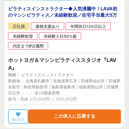
ピラティスインストラクター◆人気沸騰中！LAVA初
のマシンピラティス／未経験歓迎／住宅手当最大5万
正社員
資格支援あり
年間休日120日以上
未経験歓迎
未経験入社50%超
内定まで約2週間
ホットヨガ＆マシンピラティススタジオ『LAV
A』
職種： ピラティスインストラクター
勤務地： 北海道札幌市 | 北海道帯広市 | 宮城県仙台市 | 宮城県
名取市 | 秋田県秋田市 | 福島県福島市 | 福島県郡山市 | 茨城県
日立市 ・・・ 全28都道府県
給与：月給 270,000円 ～ 600,000円
この求人に応募する
気になる