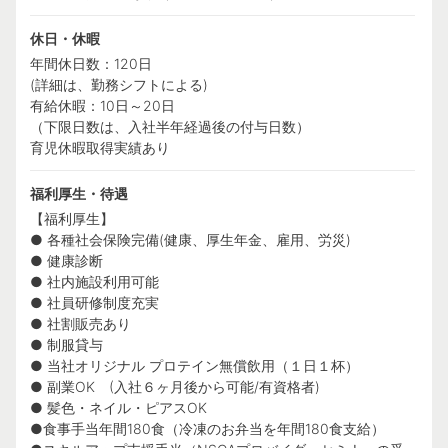
休日・休暇
年間休日数：120日
(詳細は、勤務シフトによる)
有給休暇：10日～20日
（下限日数は、入社半年経過後の付与日数）
育児休暇取得実績あり
福利厚生・待遇
【福利厚生】
● 各種社会保険完備(健康、厚生年金、雇用、労災)
● 健康診断
● 社内施設利用可能
● 社員研修制度充実
● 社割販売あり
● 制服貸与
● 当社オリジナル プロテイン無償飲用（１日１杯）
● 副業OK (入社６ヶ月後から可能/有資格者)
● 髪色・ネイル・ピアスOK
●食事手当年間180食（冷凍のお弁当を年間180食支給）