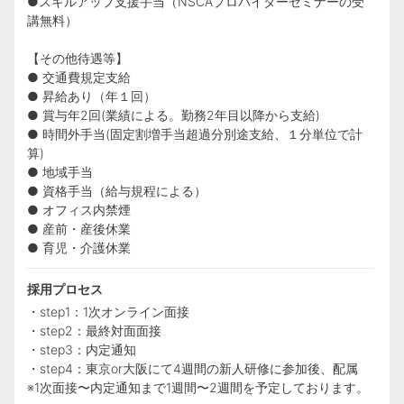
●スキルアップ支援手当（NSCAプロバイダーセミナーの受
講無料）
【その他待遇等】
● 交通費規定支給
● 昇給あり（年１回）
● 賞与年2回(業績による。勤務2年目以降から支給)
● 時間外手当(固定割増手当超過分別途支給、１分単位で計
算)
● 地域手当
● 資格手当（給与規程による）
● オフィス内禁煙
● 産前・産後休業
● 育児・介護休業
採用プロセス
・step1：1次オンライン面接
・step2：最終対面面接
・step3：内定通知
・step4：東京or大阪にて4週間の新人研修に参加後、配属
※1次面接〜内定通知まで1週間〜2週間を予定しております。