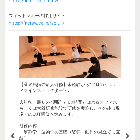
https://note.com/fitcrew
https://fitcrew.co.jp/recruit/
【業界屈指の新人研修】未経験から“プロのピラテ
【年間1
なりま
ィスインストラクター”へ
1年間で
日頃レッ
に副業し
入社後、最初の4週間（160時間）は東京オフィス
レーナー
もしくは大阪研修施設で研修を実施し、その後は現
自宅へ食
す。
場でのOJT研修へ進みます。
研修内容
・解剖学・運動学の基礎（姿勢・動作の見立てに直
結）