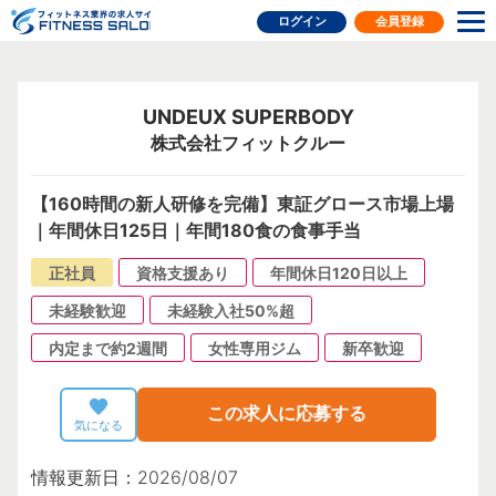
フィットネス業界の求人サイト
ログイン
会員登録
UNDEUX SUPERBODY
株式会社フィットクルー
【160時間の新人研修を完備】東証グロース市場上場
｜年間休日125日｜年間180食の食事手当
正社員
資格支援あり
年間休日120日以上
未経験歓迎
未経験入社50%超
内定まで約2週間
女性専用ジム
新卒歓迎
この求人に応募する
気になる
情報更新日：2026/08/07