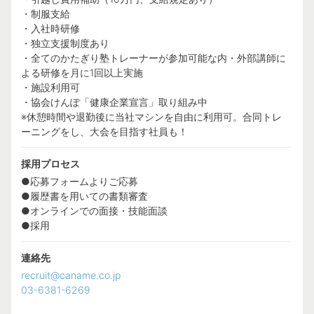
・制服支給
・入社時研修
・独立支援制度あり
・全てのかたぎり塾トレーナーが参加可能な内・外部講師に
よる研修を月に1回以上実施
・施設利用可
・協会けんぽ「健康企業宣言」取り組み中
※休憩時間や退勤後に当社マシンを自由に利用可。合同トレ
ーニングをし、大会を目指す社員も！
採用プロセス
●応募フォームよりご応募
●履歴書を用いての書類審査
●オンラインでの面接・技能面談
●採用
連絡先
recruit@caname.co.jp
03-6381-6269