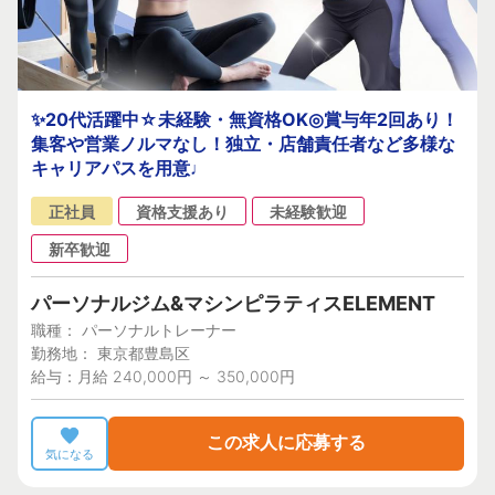
✨20代活躍中☆未経験・無資格OK◎賞与年2回あり！
集客や営業ノルマなし！独立・店舗責任者など多様な
キャリアパスを用意♩
正社員
資格支援あり
未経験歓迎
新卒歓迎
パーソナルジム&マシンピラティスELEMENT
職種： パーソナルトレーナー
勤務地： 東京都豊島区
給与：月給 240,000円 ～ 350,000円
この求人に応募する
気になる