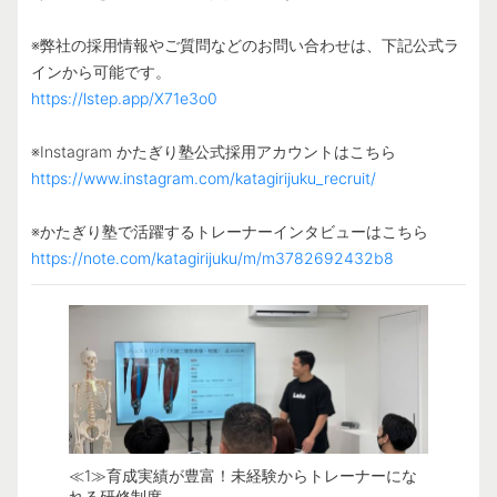
※弊社の採用情報やご質問などのお問い合わせは、下記公式ラ
https://lstep.app/X71e3o0
https://www.instagram.com/katagirijuku_recruit/
https://note.com/katagirijuku/m/m3782692432b8
≪1≫育成実績が豊富！未経験からトレーナーにな
≪2≫頑
れる研修制度