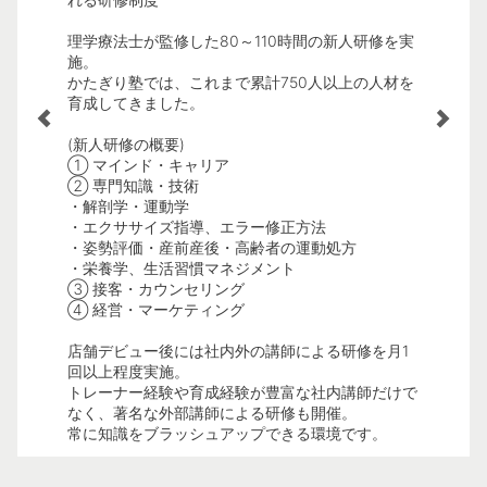
ーとして
かたぎり
理学療法士が監修した80～110時間の新人研修を実
様々な観
ムの提供に
施。
が、その
かたぎり塾では、これまで累計750人以上の人材を
育成してきました。
<インセ
6年4月時
①セッシ
(新人研修の概要)
②プラン
① マインド・キャリア
③プラン
ーもいま
② 専門知識・技術
④食事指
・解剖学・運動学
※具体的
・エクササイズ指導、エラー修正方法
い。
齢に関係な
・姿勢評価・産前産後・高齢者の運動処方
・栄養学、生活習慣マネジメント
③ 接客・カウンセリング
④ 経営・マーケティング
店舗デビュー後には社内外の講師による研修を月1
回以上程度実施。
トレーナー経験や育成経験が豊富な社内講師だけで
なく、著名な外部講師による研修も開催。
常に知識をブラッシュアップできる環境です。