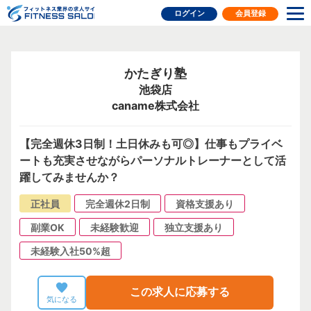
フィットネス業界の求人サイト
ログイン
会員登録
かたぎり塾
池袋店
caname株式会社
【完全週休3日制！土日休みも可◎】仕事もプライベ
ートも充実させながらパーソナルトレーナーとして活
躍してみませんか？
正社員
完全週休2日制
資格支援あり
副業OK
未経験歓迎
独立支援あり
未経験入社50%超
この求人に応募する
気になる