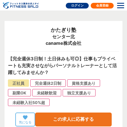
フィットネス業界の求人サイト
ログイン
会員登録
かたぎり塾
センター北
caname株式会社
【完全週休3日制！土日休みも可◎】仕事もプライベ
ートも充実させながらパーソナルトレーナーとして活
躍してみませんか？
正社員
完全週休2日制
資格支援あり
副業OK
未経験歓迎
独立支援あり
未経験入社50%超
この求人に応募する
気になる