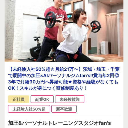
【未経験入社50%超☆月給21万〜】茨城・埼玉・千葉
で展開中の加圧×AIパーソナルジムfan's‼賞与年2回◎
3年で月給30万円へ昇給可能★資格や経験がなくても
OK！スキルが身につく研修制度あり！
正社員
副業OK
未経験歓迎
未経験入社50%超
新卒歓迎
加圧&パーソナルトレーニングスタジオfan's