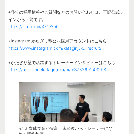
※弊社の採用情報やご質問などのお問い合わせは、下記公式ラ
https://lstep.app/X71e3o0
https://www.instagram.com/katagirijuku_recruit/
https://note.com/katagirijuku/m/m3782692432b8
≪1≫育成実績が豊富！未経験からトレーナーにな
≪2≫頑
れる研修制度