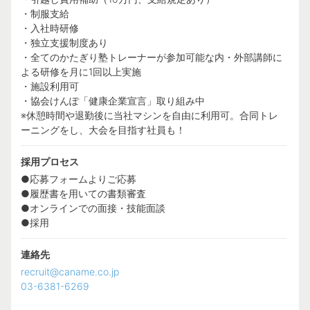
・制服支給
・入社時研修
・独立支援制度あり
・全てのかたぎり塾トレーナーが参加可能な内・外部講師に
よる研修を月に1回以上実施
・施設利用可
・協会けんぽ「健康企業宣言」取り組み中
※休憩時間や退勤後に当社マシンを自由に利用可。合同トレ
ーニングをし、大会を目指す社員も！
採用プロセス
●応募フォームよりご応募
●履歴書を用いての書類審査
●オンラインでの面接・技能面談
●採用
連絡先
recruit@caname.co.jp
03-6381-6269