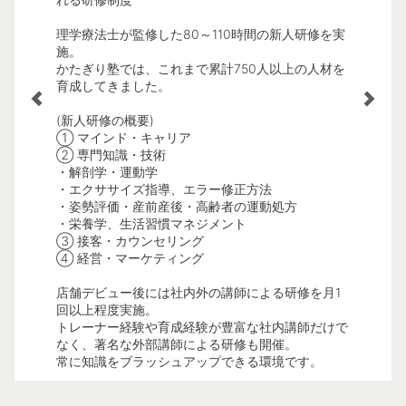
ーとして
かたぎり
理学療法士が監修した80～110時間の新人研修を実
様々な観
ムの提供に
施。
が、その
かたぎり塾では、これまで累計750人以上の人材を
育成してきました。
<インセ
6年4月時
①セッシ
(新人研修の概要)
②プラン
① マインド・キャリア
③プラン
ーもいま
② 専門知識・技術
④食事指
・解剖学・運動学
※具体的
・エクササイズ指導、エラー修正方法
い。
齢に関係な
・姿勢評価・産前産後・高齢者の運動処方
・栄養学、生活習慣マネジメント
③ 接客・カウンセリング
④ 経営・マーケティング
店舗デビュー後には社内外の講師による研修を月1
回以上程度実施。
トレーナー経験や育成経験が豊富な社内講師だけで
なく、著名な外部講師による研修も開催。
常に知識をブラッシュアップできる環境です。