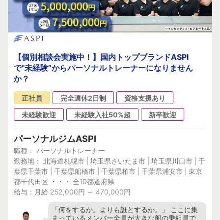
【個別相談会実施中！】国内トップブランドASPI
で"未経験”からパーソナルトレーナーになりません
か？
正社員
完全週休2日制
資格支援あり
未経験歓迎
未経験入社50%超
新卒歓迎
パーソナルジムASPI
職種： パーソナルトレーナー
勤務地： 北海道札幌市 | 埼玉県さいたま市 | 埼玉県川口市 | 千
葉県千葉市 | 千葉県船橋市 | 千葉県柏市 | 千葉県浦安市 | 東京
都千代田区 ・・・ 全10都道府県
給与：月給 252,000円 ～ 470,000円
「何をするか。よりも誰とするか。」 ここに集
まっているメンバー全員が大きな船の乗組員で