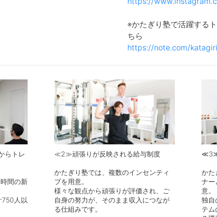
https://www.instagram.c
※かたぎり塾で活躍する
https://note.com/katag
からトレ
≪2≫頑張りが反映される給与制度
≪3
かたぎり塾では、複数のインセンティ
かた
0時間の新
ブを用意。
ナー
様々な観点から頑張りが評価され、ご
意。
750人以
自身の努力が、そのまま収入につなが
独自
。
る仕組みです。
テム