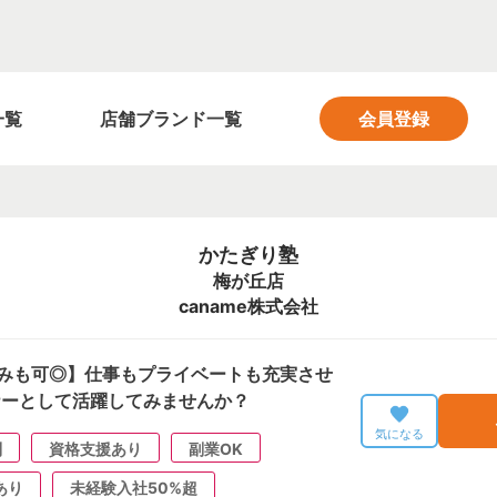
フィットネス業界の求人サイト FITNESS SALON
一覧
店舗ブランド一覧
会員登録
かたぎり塾
梅が丘店
caname株式会社
みも可◎】仕事もプライベートも充実させ
ナーとして活躍してみませんか？
気になる
制
資格支援あり
副業OK
あり
未経験入社50%超