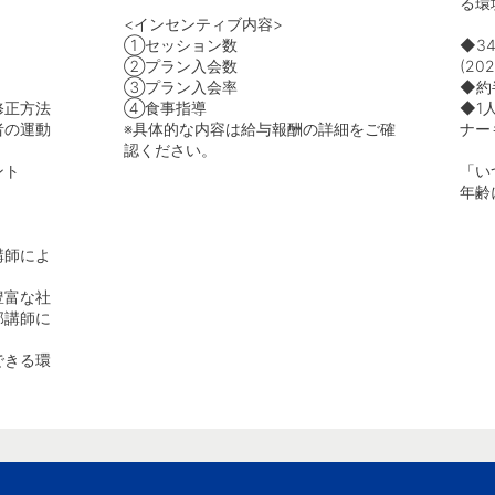
る環
<インセンティブ内容>
①セッション数
◆3
②プラン入会数
(2
③プラン入会率
◆約
修正方法
④食事指導
◆1
者の運動
※具体的な内容は給与報酬の詳細をご確
ナー
認ください。
ント
「い
年齢
講師によ
豊富な社
部講師に
できる環