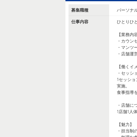
募集職種
パーソナ
仕事内容
ひとりひ
【業務内
・カウン
・マンツ
・店舗運営
【働くイ
・セッシ
1セッシ
実施。
食事指導
・店舗に
1店舗1人
【魅力】
・担当制