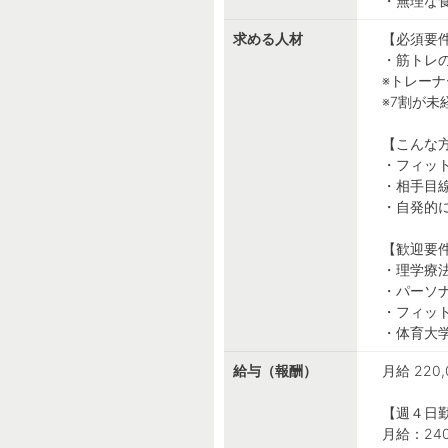
・無理な
求める人材
【必須要
・筋トレ
※トレー
※7割が未
【こんな
・フィッ
・相手目
・自発的
【歓迎要
・理学療
・パーソ
・フィッ
・体育大
給与（報酬）
月給 220,
【週４日
月給：240