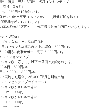
万円＋家賃手当2～3万円＋各種インセンティブ
：有り（3ヵ月）
中は1,250円の時給制です。
間前後での給与変更はありません。（研修期間を除く）
0時間勤務を想定しております
の基本給は22万円〜、一都三県以外は21万円〜となります。
ンティブ詳細＞
プラン入会ごとに500円/1名
月のプラン入会率70%以上の場合 1,500円/1名
：2週間の食事サポート完了 5,000円/1名
ションインセンティブ
ション数に応じて、以下の単価で支給されます。
00本目：500円/本
～：900～1,300円/本
以上実施した場合、25,000円/月を別途支給
ョンインセンティブのイメージ）
ション数が100本の場合
0円=10,000円
ション数が130本の場合
0円=10,000円
0円=27,000円