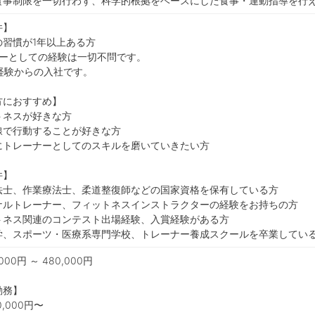
食事制限を一切行わず、科学的根拠をベースにした食事・運動指導を行
件】
の習慣が1年以上ある方
ナーとしての経験は一切不問です。
経験からの入社です。
方におすすめ】
トネスが好きな方
線で行動することが好きな方
にトレーナーとしてのスキルを磨いていきたい方
件】
法士、作業療法士、柔道整復師などの国家資格を保有している方
ナルトレーナー、フィットネスインストラクターの経験をお持ちの方
トネス関連のコンテスト出場経験、入賞経験がある方
学、スポーツ・医療系専門学校、トレーナー養成スクールを卒業してい
000円 ～ 480,000円
勤務】
,000円〜