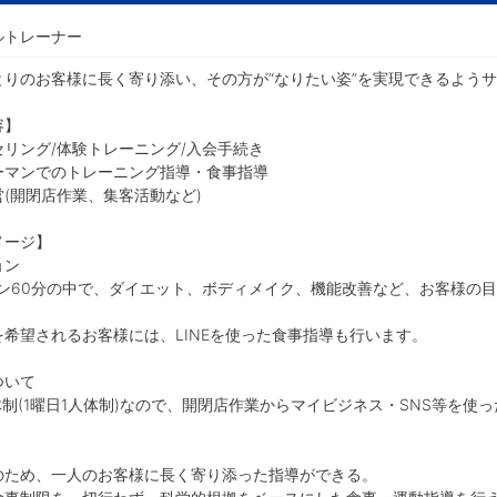
ルトレーナー
とりのお客様に長く寄り添い、その方が“なりたい姿”を実現できるよう
容】
セリング/体験トレーニング/入会手続き
ーマンでのトレーニング指導・食事指導
(開閉店作業、集客活動など)
メージ】
ョン
ョン60分の中で、ダイエット、ボディメイク、機能改善など、お客様の
を希望されるお客様には、LINEを使った食事指導も行います。
ついて
体制(1曜日1人体制)なので、開閉店作業からマイビジネス・SNS等を使
のため、一人のお客様に長く寄り添った指導ができる。