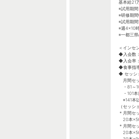
基本給21
※試用期間
※研修期間
※試用期
※週4×1
※一都三県
＜インセ
◆入会数：
◆入会率：
◆食事指導
◆ セッ
月間セッ
・81～1
・101本目
※141本
（セッシ
＊月間セッ
20本×50
＊月間セッ
20本×50
30本×90