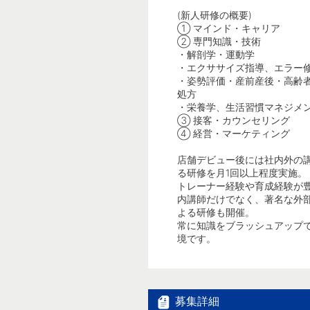
(新人研修の概要)
① マインド・キャリア
② 専門知識・技術
・解剖学・運動学
・エクササイズ指導、エラー
・姿勢評価・産前産後・高齢
処方
・栄養学、生活習慣マネジメ
③ 接客・カウンセリング
④ 経営・マーケティング
店舗デビュー後には社内外の
る研修を月1回以上程度実施。
トレーナー経験や育成経験が
内講師だけでなく、著名な外
よる研修も開催。
常に知識をブラッシュアップ
境です。
募集詳細