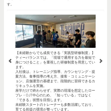
す。
流会」】
【未経験からでも成長できる「実践型研修制度」】
【独立・
切にする文
ティーバランスでは、「現場で通用する力を最短で
境】
身につけること」を重視した研修制度を用意してい
ティーバ
ェア、悩み
ます。
と」を本
交流会を実
入社後は、トレーニング指導、カウンセリング・提
現場トレ
案方法、食事指導の考え方、接客・コミュニケーシ
任者、マ
ョン、店舗運営の基礎まで、段階的に習得できるカ
ナー、独
リキュラムを実施。
成果や能
を高く保ち
座学だけで終わらせず、実際の現場を想定したロー
プを目指
プレ・OJT中心のため、「知っている」ではなく
「一生プ
きで風通し
「できる」状態を目指します。
性を広げ
未経験スタートのトレーナーも多数活躍しており、
そんな想
育てる前提の環境が整っています。
環境です