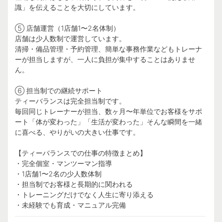
識」を伝えることを大切にしています。
⑤ 店舗運営（1店舗1〜2名体制）
店舗は少人数制で運営しています。
清掃・備品管理・予約管理、簡単な事務作業などもトレーナ
ーが担当しますが、一人に負担が集中することはありませ
ん。
⑥ 担当制での継続サポート
ティーバランスは完全担当制です。
毎回同じトレーナーが担当、数ヶ月〜年単位でお客様をサポ
ート「体が変わった」「生活が変わった」そんな瞬間を一緒
に喜べる、やりがいの大きい仕事です。
【ティーバランスでの仕事の特徴まとめ】
・完全個室・マンツーマン指導
・1店舗1〜2名の少人数体制
・担当制でお客様と長期的に関われる
・トレーニングだけでなく人生に寄り添える
・未経験でも育成・マニュアル完備