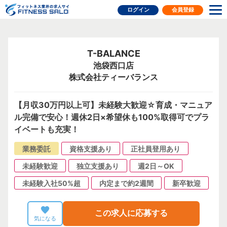
フィットネス業界の求人サイト
ログイン
会員登録
T-BALANCE
池袋西口店
株式会社ティーバランス
【月収30万円以上可】未経験大歓迎☆育成・マニュア
ル完備で安心！週休2日×希望休も100%取得可でプラ
イベートも充実！
業務委託
資格支援あり
正社員登用あり
未経験歓迎
独立支援あり
週2日～OK
未経験入社50%超
内定まで約2週間
新卒歓迎
この求人に応募する
気になる