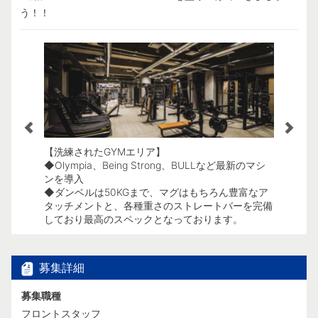
う！！
【洗練されたGYMエリア】
【コンディ
々の疲れを
◆Olympia、Being Strong、BULLなど最新のマシ
◆身体を
ンを導入
ースとし
していま
◆ダンベルは50KGまで、マグはもちろん豊富なア
◆トップ
タッチメントと、各種重さのストレートバーを完備
き、全身
しており最高のスペックとなっております。
体調整に
募集詳細
募集職種
フロントスタッフ