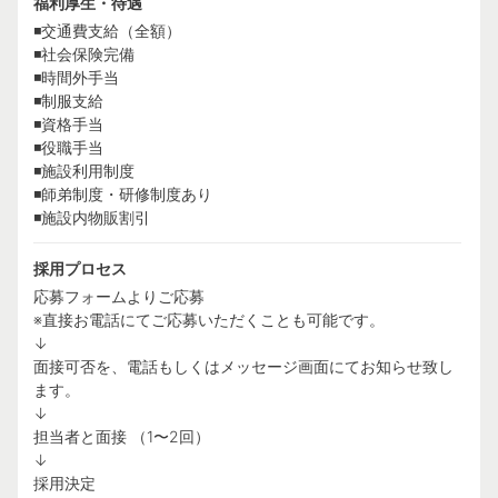
福利厚生・待遇
◾️交通費支給（全額）
◾️社会保険完備
◾️時間外手当
◾️制服支給
◾️資格手当
◾️役職手当
◾️施設利用制度
◾️師弟制度・研修制度あり
◾️施設内物販割引
採用プロセス
応募フォームよりご応募
※直接お電話にてご応募いただくことも可能です。
↓
面接可否を、電話もしくはメッセージ画面にてお知らせ致し
ます。
↓
担当者と面接 （1〜2回）
↓
採用決定