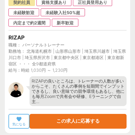
契約社員
資格支援あり
正社員登用あり
未経験歓迎
未経験入社50%超
内定まで約2週間
新卒歓迎
RIZAP
職種： パーソナルトレーナー
勤務地： 北海道札幌市 | 山形県山形市 | 埼玉県川越市 | 埼玉県
川口市 | 埼玉県所沢市 | 東京都中央区 | 東京都港区 | 東京都新
宿区 ・・・ 全9都道府県
給与：時給 1,030円 ～ 1,230円
RIZAPの良いところは、トレーナーの人数が多い
からこそ、たくさんの事例を短期間でインプット
できるし、良い意味での競争環境もあるし、他に
も毎月Zoomで共有会や研修、Eラーニングで自
主…
この求人に応募する
気になる