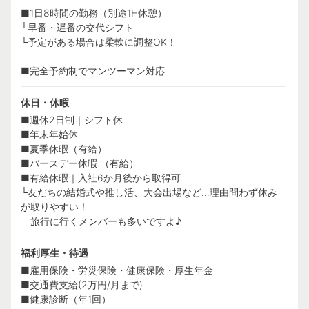
■1日8時間の勤務（別途1H休憩）
└早番・遅番の交代シフト
└予定がある場合は柔軟に調整OK！
■完全予約制でマンツーマン対応
休日・休暇
■週休2日制｜シフト休
■年末年始休
■夏季休暇（有給）
■バースデー休暇 （有給）
■有給休暇｜入社6か月後から取得可
└友だちの結婚式や推し活、大会出場など…理由問わず休み
が取りやすい！
旅行に行くメンバーも多いですよ♪
福利厚生・待遇
■雇用保険・労災保険・健康保険・厚生年金
■交通費支給(2万円/月まで)
■健康診断（年1回）