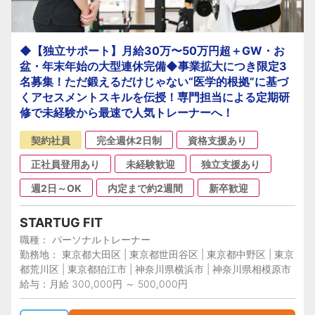
◆【独立サポート】月給30万〜50万円超＋GW・お
盆・年末年始の大型連休完備◆事業拡大につき限定3
名募集！ただ鍛えるだけじゃない“医学的根拠”に基づ
くアセスメントスキルを伝授！専門担当による定期研
修で未経験から最速で人気トレーナーへ！
契約社員
完全週休2日制
資格支援あり
正社員登用あり
未経験歓迎
独立支援あり
週2日～OK
内定まで約2週間
新卒歓迎
STARTUG FIT
職種： パーソナルトレーナー
勤務地： 東京都大田区 | 東京都世田谷区 | 東京都中野区 | 東京
都荒川区 | 東京都狛江市 | 神奈川県横浜市 | 神奈川県相模原市
給与：月給 300,000円 ～ 500,000円