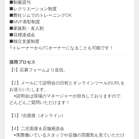
■制服貸与
■レクリエーション制度
■弊社ジムでのトレーニングOK
■MVP表彰制度
■家族割・友人割
■目標達成会
■独立支援制度
└トレーナーからFCオーナーになることも可能です！
採用プロセス
【1】応募フォームより送信。
【2】メールにて説明会の日程とオンラインツールのURLを
お送りいたします。
※説明会は現場のマネージャーが担当しておりますので、
どんどんご質問いただけます！
【3】1次面接（オンライン)
【4】二次面接＆店舗座談会
※実際働いているスタッフや店舗の雰囲気も見ていただけ