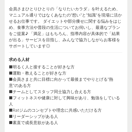
会員さまひとりひとりの「なりたいカラダ」を叶えるため、
マニュアル通りではなくあなたの"想い"と"知識"を現場に活か
せるお仕事です。 ダイエットや部分痩せに関する悩みをはじ
め、食事方法や普段の生活についてお伺いし、最適なプラン
をご提案♪ 「満足」はもちろん、指導内容が具体的で「結果
が出る」サービスを目指し、みんなで協力しながらお客様を
サポートしています◎
求める人材
■明るく人と接することが好きな方
■運動・教えることが好きな方
■会員さまと共に目標に向かって最後までやりとげる"熱
意"のある方
■チームとしてスタッフ同士協力し合える方
■フィットネスや健康に対して興味があり、勉強をしている
人
■Ratジムのコンセプトや理念に共感いただける方
■リーダーシップがある人
■素直で成長意欲がある人