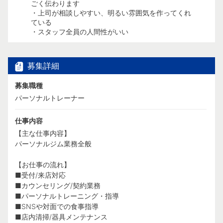
る
ごく伝わります
・頑張れ
・上司が相談しやすい、明るい雰囲気を作ってくれ
・給料に
ている
・スタッフ全員の人間性がいい
募集詳細
募集職種
パーソナルトレーナー
仕事内容
【主な仕事内容】
パーソナルジム業務全般
【お仕事の流れ】
■受付/来店対応
■カウンセリング/契約業務
■パーソナルトレーニング・指導
■SNSや対面での食事指導
■店内清掃/器具メンテナンス