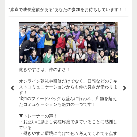
“素直で成長意欲がある”あなたの参加をお待ちしています！！
働きやすさは、仲のよさ！
成長を評
オンライン朝礼や研修だけでなく、日報などのテキ
Ratで
直で成長意
ストコミュニケーションからも仲の良さが伝わりま
けを追う
係なく学び
す！
を目指し
1対1のフィードバックも盛んに行われ、店舗を超え
年に2回
！！
たコミュケーションも魅力の一つです！
を称え合
▼トレーナーの声！
▼トレー
・お互いに励まし切磋琢磨できていることに感謝し
・数値や
謝している
ている
と感じる
・働きやすい環境に向けて色々考えてくれてる点す
・認めて