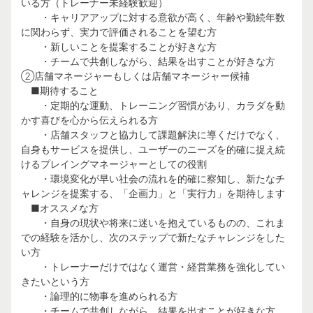
いる方（トレーナー未経験歓迎）
・キャリアアップに対する意欲が高く、年齢や勤続年数
に関わらず、実力で評価されることを望む方
・新しいことを提案することが好きな方
・チームで共創しながら、結果を出すことが好きな方
②店舗マネージャーもしくは店舗マネージャー候補
■期待すること
・定期的な運動、トレーニング習慣があり、カラダを動
かす喜びを心から伝えられる方
・店舗スタッフと協力して課題解決に導くだけでなく、
自身もサービスを提供し、ユーザーのニーズを的確に捉え続
けるプレイングマネージャーとしての役割
・環境変化が早い社会の流れを的確に察知し、新たなチ
ャレンジを提案する、「企画力」と「実行力」を期待します
■オススメな方
・自身の現状や将来に迷いを抱えているものの、これま
での経験を活かし、次のステップで新たなチャレンジをした
い方
・トレーナーだけではなく運営・経営業務を強化してい
きたいという方
・論理的に物事を進められる方
・チームで共創しながら、結果を出すことが好きな方