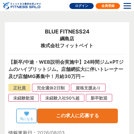
フィットネス業界の求人サイト
ログイン
会員登録
BLUE FITNESS24
綱島店
株式会社フィットベイト
【新卒/中途・WEB説明会実施中】24時間ジム×PTジ
ムのハイブリットジム。店舗網拡大に伴いトレーナー
及び店舗MG募集中！月給30万円～
正社員
完全週休2日制
資格支援あり
未経験歓迎
未経験入社50%超
新卒歓迎
この求人に応募する
気になる
情報更新日：2026/08/03