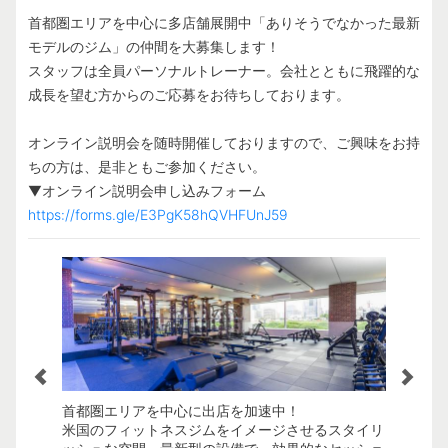
首都圏エリアを中心に多店舗展開中「ありそうでなかった最新
モデルのジム」の仲間を大募集します！
スタッフは全員パーソナルトレーナー。会社とともに飛躍的な
成長を望む方からのご応募をお待ちしております。
オンライン説明会を随時開催しておりますので、ご興味をお持
ちの方は、是非ともご参加ください。
https://forms.gle/E3PgK58hQVHFUnJ59
専門スキル
首都圏エリアを中心に出店を加速中！
スタッフ
ッドな人材
米国のフィットネスジムをイメージさせるスタイリ
専門知識