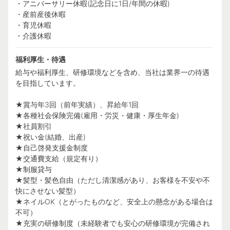
・アニバーサリー休暇(記念日に1日/年間の休暇)
・産前産後休暇
・育児休暇
・介護休暇
福利厚生・待遇
給与や福利厚生、研修環境などを含め、当社は業界一の待遇
を目指しています。
★賞与年3回（前年実績）、昇給年1回
★各種社会保険完備(雇用・労災・健康・厚生年金)
★社員割引
★祝い金(結婚、出産)
★自己啓発支援金制度
★交通費支給（規定有り）
★制服貸与
★髪型・髪色自由（ただし清潔感があり、お客様を不安や不
快にさせない髪型）
★ネイルOK（とがったものなど、安全上の懸念がある場合は
不可）
★充実の研修制度（未経験者でも安心の研修環境が完備され