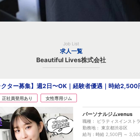
Job List
求人一覧
Beautiful Lives株式会社
クター募集】週2日〜OK｜経験者優遇｜時給2,50
正社員登用あり
女性専用ジム
パーソナルジムvenus
職種： ピラティスインスト
勤務地： 東京都渋谷区
給与：時給 2,500円 ～ 3,50