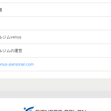
道
ジムvenus
ルジムの運営
venus-personal.com