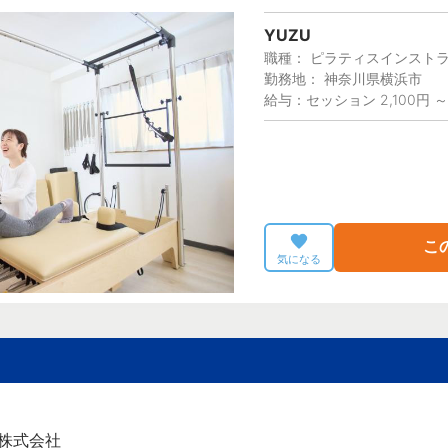
YUZU
職種： ピラティスインスト
勤務地： 神奈川県横浜市
給与：セッション 2,100円 ～
こ
気になる
ife株式会社