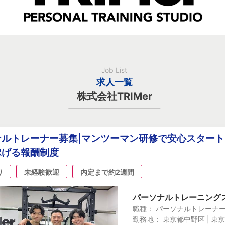
Job List
求人一覧
株式会社TRIMer
ルトレーナー募集|マンツーマン研修で安心スタート
稼げる報酬制度
り
未経験歓迎
内定まで約2週間
パーソナルトレーニングス
職種： パーソナルトレーナ
勤務地： 東京都中野区 | 東