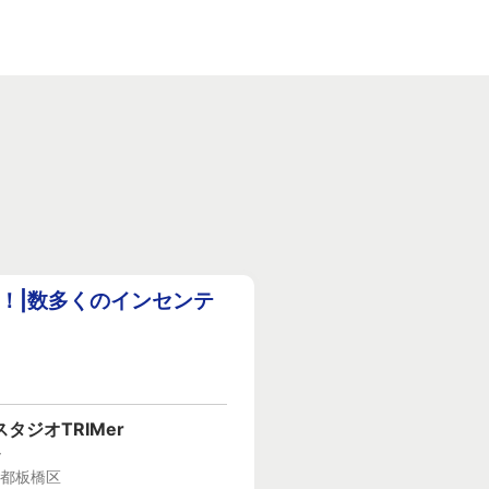
！|数多くのインセンテ
タジオTRIMer
ー
京都板橋区