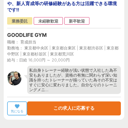
や、新人育成等の研修経験がある方は活躍できる環境
です!!
業務委託
未経験歓迎
新卒歓迎
GOODLIFE GYM
職種： 育成担当
勤務地： 東京都中央区 | 東京都台東区 | 東京都渋谷区 | 東京都
中野区 | 東京都杉並区 | 東京都荒川区
給与：日給 16,000円 ～ 20,000円
私自身トレーナー経験が浅い状態で入社した為不
安もありましたが、資格の有無に関わらず深い知
識を持ったトレーナーが揃っていた為その不安は
すぐに安心に変わりました。自分なりのトレーニ
ングメニ…
この求人に応募する
気になる